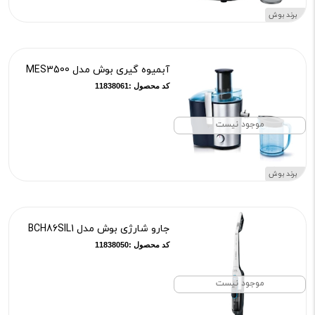
برند بوش
آبمیوه گیری بوش مدل MES3500
کد محصول :11838061
موجود نیست
برند بوش
جارو شارژی بوش مدل BCH86SIL1
کد محصول :11838050
موجود نیست