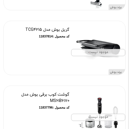
برند بوش
گریل بوش مدل TCG4215
کد محصول :11837814
موجود نیست
برند بوش
گوشت کوب برقی بوش مدل
MS61B6170
کد محصول :11837796
موجود نیست