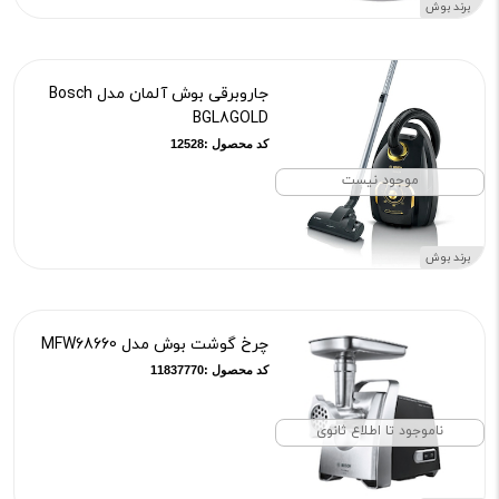
برند بوش
جاروبرقی بوش آلمان مدل Bosch
BGL8GOLD
کد محصول :12528
موجود نیست
برند بوش
چرخ گوشت بوش مدل MFW68660
کد محصول :11837770
ناموجود تا اطلاع ثانوی