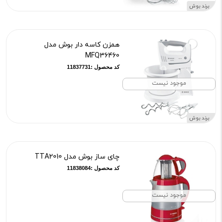
برند بوش
همزن کاسه دار بوش مدل
MFQ36460
کد محصول :11837731
موجود نیست
برند بوش
چای ساز بوش مدل TTA2010
کد محصول :11838084
موجود نیست