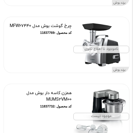
برند بوش
چرخ گوشت بوش مدل MFW67440
کد محصول :11837769
ناموجود تا اطلاع ثانوی
برند بوش
همزن کاسه دار بوش مدل
MUMS2VM00
کد محصول :11837732
موجود نیست