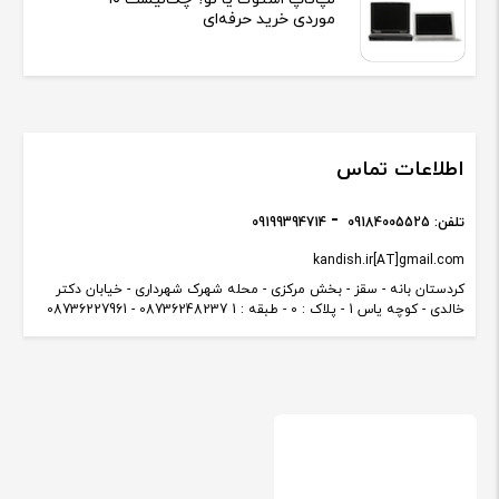
موردی خرید حرفه‌ای
اطلاعات تماس
تلفن:
09184005525
09199394714
kandish.ir[AT]gmail.com
کردستان بانه - سقز - بخش مرکزی - محله شهرک شهرداری - خیابان دکتر
خالدی - کوچه یاس 1 - پلاک : 0 - طبقه : 1 08736248237 - 08736227961