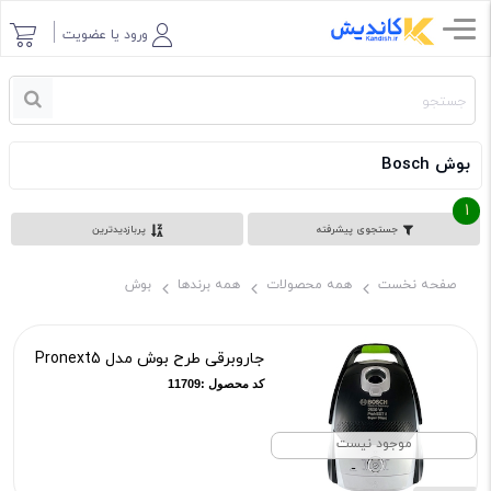
ورود یا عضویت
بوش Bosch
1
جستجوی پیشرفته
پربازدیدترین
صفحه نخست
همه محصولات
همه برندها
بوش
جاروبرقی طرح بوش مدل Pronext5
کد محصول :11709
موجود نیست