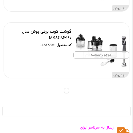
برند بوش
گوشت کوب برقی بوش مدل
MS8CM6190
کد محصول :11837795
موجود نیست
برند بوش
ارسـال به سرتاسر ایران