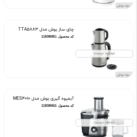
برند بوش
چای ساز بوش مدل TTA5883
کد محصول :11838081
موجود نیست
برند بوش
آبمیوه گیری بوش مدل MES4010
کد محصول :11838062
موجود نیست