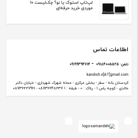
لپ‌تاپ استوک یا نو؟ چک‌لیست ۱۰
موردی خرید حرفه‌ای
اطلاعات تماس
تلفن:
09184005525
09199394714
kandish.ir[AT]gmail.com
کردستان بانه - سقز - بخش مرکزی - محله شهرک شهرداری - خیابان دکتر
خالدی - کوچه یاس 1 - پلاک : 0 - طبقه : 1 08736248237 - 08736227961