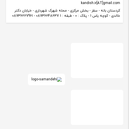
kandish.ir[AT]gmail.com
کردستان بانه - سقز - بخش مرکزی - محله شهرک شهرداری - خیابان دکتر
خالدی - کوچه یاس 1 - پلاک : 0 - طبقه : 1 08736248237 - 08736227961