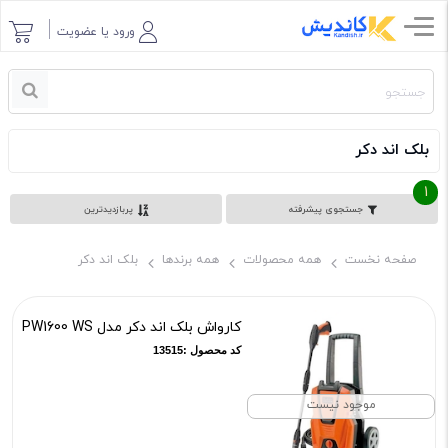
ورود یا عضویت
بلک اند دکر
1
جستجوی پیشرفته
پربازدیدترین
صفحه نخست
همه محصولات
همه برندها
بلک اند دکر
کارواش بلک اند دکر مدل PW1600 WS
کد محصول :13515
موجود نیست