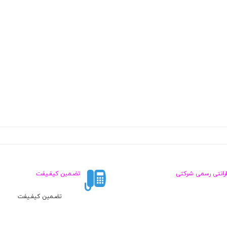
ارانتی رسمی شرکتی
تضـمین کیفـیفت
تضـمین کیفـیفت