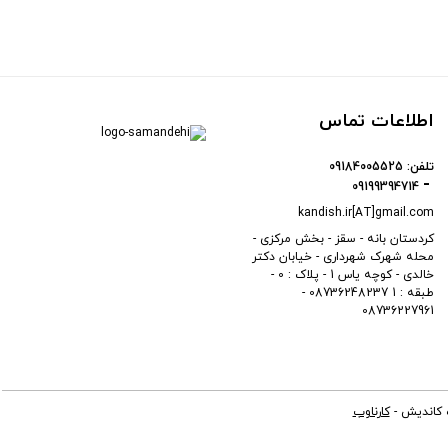
اطلاعات تماس
تلفن:
09184005525
09199394714
kandish.ir[AT]gmail.com
کردستان بانه - سقز - بخش مرکزی -
محله شهرک شهرداری - خیابان دکتر
خالدی - کوچه یاس 1 - پلاک : 0 -
طبقه : 1 08736248237 -
08736227961
ه کاندیش -
کارناوب