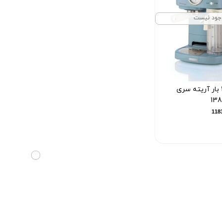
جود نیست
اسپرسوساز 20 بار آریته سری