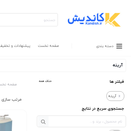
صفحه نخست
پیشنهادات و تخفیف
دسته بندی
آریته
فیلتر ها
حذف همه
صفحه نخس
x
آریته
جستجوی سریع در نتایج