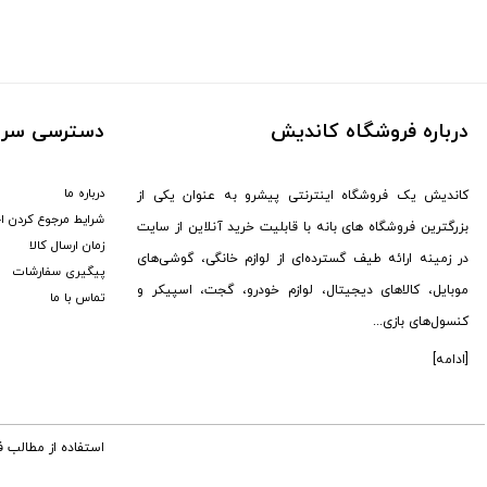
ماجیکار (
1
)
مکسون (
1
)
جی آمیستار (
7
)
سیل (
3
)
درباره فروشگاه کاندیش
دسترسی سری
دوکسین (
1
)
یویمو (
2
)
درباره ما
کاندیش یک فروشگاه اینترنتی پیشرو به عنوان یکی از
کالوس (
12
)
شرایط مرجوع کردن ا
بزرگترین فروشگاه های بانه با قابلیت خرید آنلاین از سایت
برگو (
8
)
زمان ارسال کالا
در زمینه ارائه طیف گسترده‌ای از لوازم خانگی، گوشی‌های
GTMedia (
6
)
پیگیری سفارشات
موبایل، کالاهای دیجیتال، لوازم خودرو، گجت، اسپیکر و
هوپ استار (
95
)
تماس با ما
کنسول‌های بازی...
کاتلر (
1
)
سونی (
176
)
[ادامه]
هکتور (
2
)
ال جی (
13
)
استفاده از مطالب 
MDHL (
12
)
پکینیو (
3
)