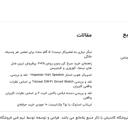
ع
مقالات
دیگر نیازی به تعمیرکار نیست! ۵ گام ساده برای تعمیر هر وسیله
خانگی
جناس
راهنمای خرید سرخ کن بدون روغن 2025: پرفروش ترین مدل
های نینجا، کوزوری و فیلیپس
اسپیکر هوپ استار Hopestar H59 Speaker - نقد و بررسی
نقد و بررسی Telzeal DW-41 Smart Watch بر اساس نظرات
واقعی کاربران
نقد و بررسی دسته ایکس باکس الیت 2 بر اساس نظرات کاربران
واقعی
لپ‌تاپ استوک یا نو؟ چک‌لیست ۱۰ موردی خرید حرفه‌ای
فروشگاه کاندیش با ذکر منبع بلامانع می باشد. طراحی و توسعه توسط تیم فنی فروشگا