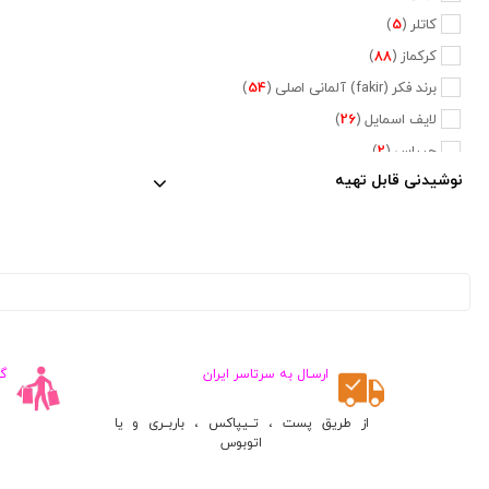
کاتلر (
5
)
کرکماز (
88
)
برند فکر (fakir) آلمانی اصلی (
54
)
لایف اسمایل (
26
)
جیپاس (
2
)
نوشیدنی قابل تهیه
دلمونتی (
47
)
دلونگی (
5
)
تفال (
6
)
فیلیپس (
20
)
نسپرسو (
2
)
کراپس (
1
)
جی وی سی (
2
)
ارسـال به سرتاسر ایران
گ
پایونیر (
5
)
از طریق پست ، تــیپاکس ، باربــری و یا
کنوود (
3
)
اتوبوس
متفرقه (
660
)