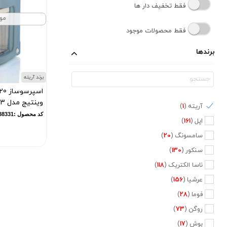
فقط تخفیف دار ها
مو
فقط محصولات موجود
برندها
برند آریته
وینتیج مدل 1383
آریته (
1
)
کد محصول :11838331
اپل (
161
)
سامسونگ (
20
)
سنکور (
130
)
ناسا الکتریک (
118
)
عرشیا (
156
)
فوما (
28
)
روگن (
73
)
بوش (
17
)