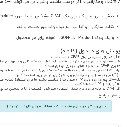
DC/12V» و «گارانتی». اگر دوست داشته باشی، من می تونم ۳–۵ مدلِ مناسبِ ظرفیت متوسط تا بالا را در آن صفحه پیدا کرده و برای هرکدام:
پیش بینی زمان کار برای یک CPAP مشخص (با یا بدون humidifier)،
نکات سازگاری و آیا نیاز به تبدیل/آداپتور هست یا نه،
و یک بلوک JSON-LD `Product` نمونه برای هر محصول
پرسش های متداول (خلاصه)
۱) آیا هر پاور استیشنی برای CPAP مناسب است؟
خیر. مطمئن شو پاور موج سینوسی خالص دارد، توان پیوسته کافی و در بهترین حالت خروجی DC هماهنگ با آداپتور CPAP را پش
۲) برای CPAP شبانه چه ظرفیت باتری ای لازم است؟
برای CPAP بدون هیومیدایزر معمولاً 400–500Wh برای 8 ساعت کافی است؛ با هیومیدایزر بهتر است 700–1000Wh یا بیشتر داشته باشی.
۳) آیا می توانم از پنل خورشیدی برای شارژ پاور در طول روز استفاده کنم؟
بله—اگر پاور دارای ورودی PV و مبدل شارژ مناسب باشد؛ اما برای استفادهٔ شبانه حتما ذخیرهٔ کافی (Wh) داشته باش.
۴) آیا باید از UPS استفاده کنم؟
اگر CPAP در خانه برای درمان شبانه استفاده می شود، قابلیت UPS یا سوئیچ سریع بسیار ارزشمند است تا هیچ وقفه ای در درمان رخ ندهد.
پرسش و پاسخ
هیچ پرسش و یا نظری نشده است ، شما اگر سوالی دارید میتوانید از ما بپ