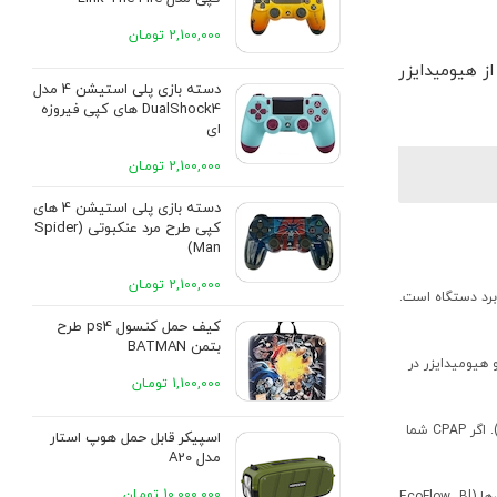
2,100,000 تومـان
ز هیومیدایزر
دسته بازی پلی استیشن 4 مدل
DualShock4 های کپی فیروزه
ای
2,100,000 تومـان
دسته بازی پلی استیشن 4 های
کپی طرح مرد عنکبوتی (Spider
Man)
2,100,000 تومـان
از نویز/آسیب به برد دستگاه است.
کیف حمل کنسول ps4 طرح
بتمن BATMAN
ی دهد پاور استیشن می تواند به صورت مداوم چند وات تحویل دهد؛ باید حداقل از توان دستگاه CPAP (و هیومیدایزر در
1,100,000 تومـان
بعضی پاورها خروجی DC مستقیم دارند که با تبدیل مناسب می توان CPAP را بدون اینورتر تغذیه کرد و بازده را بهتر کرد (کمتر اتلاف). اگر CPAP شما
اسپیکر قابل حمل هوپ استار
مدل A20
10,000,000 تومـان