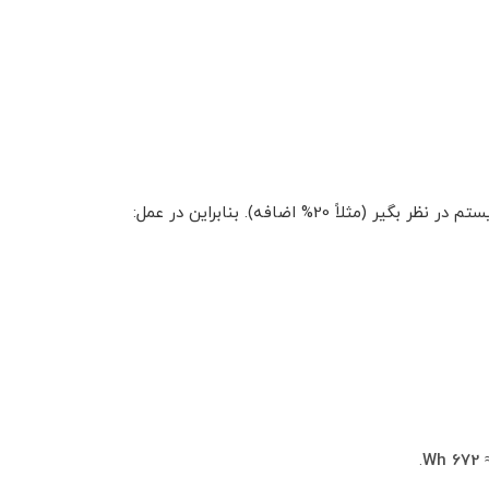
20% اضافه). بنابراین در عمل:
.
672 Wh