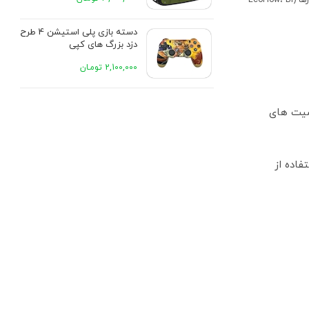
اگر سوئیچ به باتری به صورت بی وقفه (UPS) انجام شود، وقفهٔ درمان به صفر می رسد — برای تجهیزات پزشکی خیلی مهم است. برخی پاورها (EcoFlow، Bl
دسته بازی پلی استیشن 4 طرح
دزد بزرگ های کپی
2,100,000 تومـان
ها حساسیت های
 از استفاده از