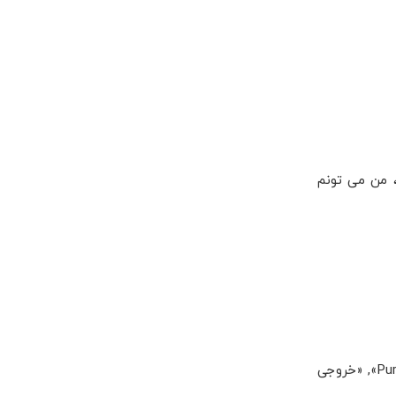
گاه را وارد کند و سایت مقدار Wh پیشنهادی بدهد)، من می تونم
) به دنبال مدل هایی باش که شعارهای زیر را دارند: «Pure Sine», «UPS»، «≥500Wh», «خروجی