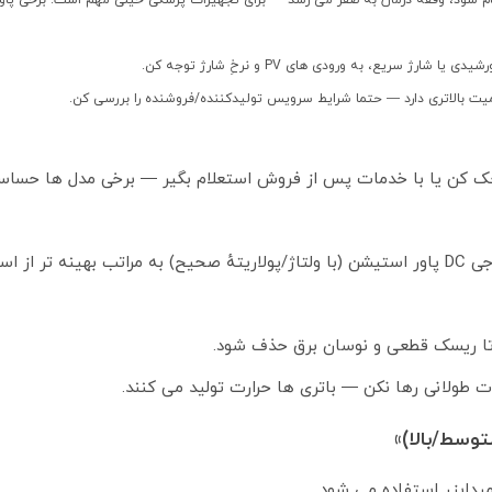
ارژ سریع، به ورودی های PV و نرخِ شارژ توجه کن.
همیت بالاتری دارد — حتما شرایط سرویس تولیدکننده/فروشنده را بررسی کن.
اتصال پاور استیشن به CPAP، دفترچهٔ سازندهٔ CPAP را چک کن یا با خدمات پس از فروش استعلام بگیر — برخی مدل 
اگر دستگاه CPAP با آداپتور DC عرضه می شود، استفاده از خروجی DC پاور استیشن (با ولتاژ/پولاریتهٔ صحیح) به مراتب بهینه تر
دت طولانی رها نکن — باتری ها حرارت تولید می کنند.