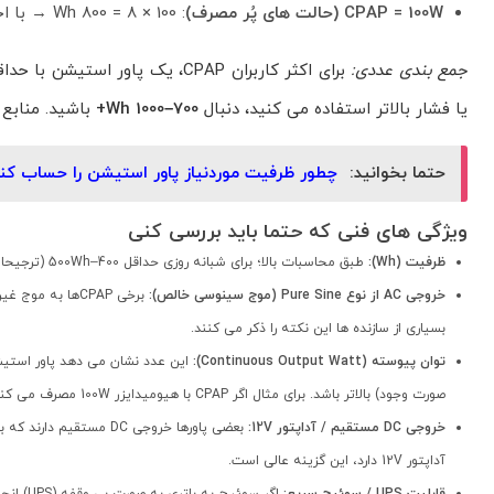
CPAP = 100W (حالت های پُر مصرف)
: 100 × 8 = 800 Wh → با احتیاط ≈
جمع بندی عددی:
برای اکثر کاربران CPAP، یک پاور استیشن با حداقل
یا فشار بالاتر استفاده می کنید، دنبال
700–1000 Wh+
باشید. منابع 
حتما بخوانید:
چطور ظرفیت موردنیاز پاور استیشن را حساب کن
ویژگی های فنی که حتما باید بررسی کنی
ظرفیت (Wh):
طبق محاسبات بالا؛ برای شبانه روزی حداقل 400–500Wh (ترجیحا 500Wh+) برای CPAP بدون هیومیدایزر؛ برای حالات با هیومیدایزر 700Wh+ یا بیشتر.
خروجی AC از نوع Pure Sine (موج سینوسی خالص):
بسیاری از سازنده ها این نکته را ذکر می کنند.
توان پیوسته (Continuous Output Watt):
صورت وجود) بالاتر باشد. برای مثال اگر CPAP با هیومیدایزر 100W مصرف می کند، پاور باید توان پیوسته ≥150W داشته باشد (فضای ایمنی).
خروجی DC مستقیم / آداپتور 12V:
آداپتور 12V دارد، این گزینه عالی است.