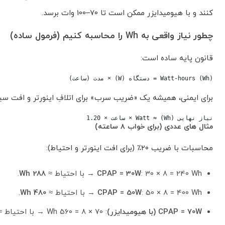
کنند و با هیومیدایزر ممکن است تا 70–100 وات برسد.
چطور نیاز واقعی به Wh را محاسبه کنیم (فرمول ساده)
قانون پایه ساده است:
Watt-hours (Wh) = دستگاه (W) × مدت (ساعت)
برای ایمنی، همیشه یک «ضریب سرب» برای اتلافِ اینورتر و افت سیستم در نظر بگیر (مثلاً 
نیاز نهایی (Wh) ≈ Watt × ساعت × 1.20
مثال های عددی (برای خواب ۸ ساعته)
محاسبات با ضریب ۲۰٪ (برای افت اینورتر و احتیاط):
: 30 × 8 = 240 Wh → با احتیاط ≈
CPAP = 30W
288 Wh
.
: 50 × 8 = 400 Wh → با احتیاط ≈
CPAP = 50W
480 Wh
.
CPAP = 70W (با هیومیدایزر)
: 70 × 8 = 560 Wh → با احتیاط ≈