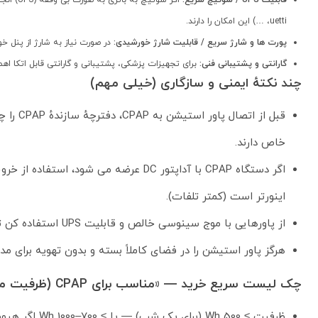
قابلیت UPS / سوئیچ سریع:
uetti، …) این امکان را دارند.
پورت ها و شارژ سریع / قابلیت شارژ خورشیدی:
در صورت نیاز به شارژ از پنل خورشیدی یا ش
گارانتی و پشتیبانی فنی:
برای تجهیزات پزشکی، پشتیبانی و گارانتی قابل اتکا ا
چند نکتهٔ ایمنی و سازگاری (خیلی مهم)
قبل از 
خاص دارند.
اینورتر است (کمتر تلفات).
از پاورهایی با موج سینوسی خالص و قابلیت UPS استفاده کن تا ریسک قطعی و نوسان برق حذف شود.
هرگز پاور استیشن را در فضای کاملاً بسته و بدون تهویه برای م
چک لیست سریع خرید — «مناسب برای CPAP (ظرفیت متوسط/بالا)»
ظرفیت ≥ 500 Wh (برای یک شب) — یا ≥ 700–1000 Wh اگر هیومیدایزر استفاده می شود.