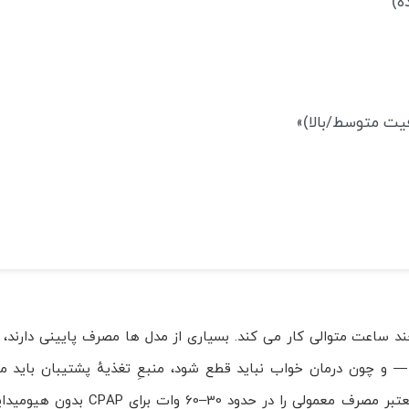
— و چون درمان خواب نباید قطع شود، منبعِ تغذیهٔ پشتیبان باید م
سینوسی خالص (pure sine) و با ظرفیت کافی باشد. منابع فنی معتبر مصرف م