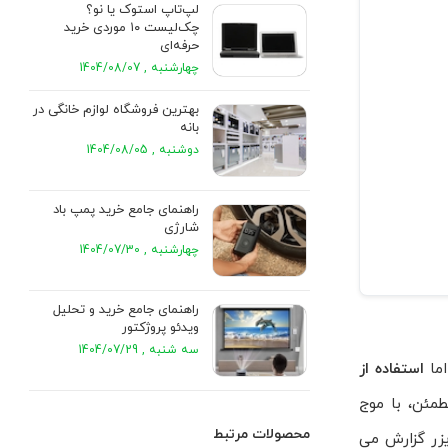
لپ‌تاپ استوک یا نو؟
چک‌لیست ۱۰ موردی خرید
حرفه‌ای
چهارشنبه , 1404/08/07
بهترین فروشگاه لوازم خانگی در
بانه
دوشنبه , 1404/08/05
راهنمای جامع خرید پمپ باد
شارژی
چهارشنبه , 1404/07/30
راهنمای جامع خرید و تحلیل
ویدئو پروژکتور
سه شنبه , 1404/07/29
استفاده از
طمئن، با موج
محصولات مرتبط
عمولی را در حدود 30–60 وات برای CPAP بدون هیومیدایزر گزارش می