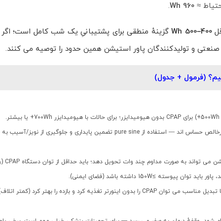
.
960 Wh
400–500 Wh
گزینهٔ منطقی برای پشتیبانیِ یک شب کامل است؛ اگر ا
صنعتی و تولیدکنندگان پاور استیشن همین حدود را توصیه می کنند.
یم؟ (فرمول + جدول)
برخی CPAPها به موج غیرخالص حساس اند — استفاده از pure sine تضمین پایداری و جلوگیری 
این عدد نشان م