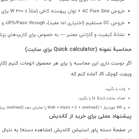
خروجی AC Pure Sine + توان پیوسته کافی (مثلاً ≥ 300 W برای کیس های چنددستگاهی یا فشارهای بالا).
خروجی DC مستقیم (اختیاری اما مفید)، UPS/Pass-through، و ورودی خورشیدی (انتخابی).
نشانۀ کیفیت و گارانتی معتبر — به خصوص برای کاربردهای پزش
محاسبهٔ نمونه (Quick calculator برای سایت)
ویجت کوچک JS آماده کنم که:
وات را بگیرد،
تعداد ساعت (مثلاً 8) را بگیرد،
و Wh موردنیاز = Watt × Hours × (1 + overhead) را نمایش دهد (overhead پیش فرض 20%).
پیشنهاد عملی برای خرید از کاندیش
در صفحهٔ دسته پاور استیشن کاندیش (
مشاهده دسته