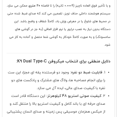
و با تأخیر فوق العاده ناچیز (
0.0009
ثانیه) را تا فاصله
20 متری
ممکن می سازد.
سیستم هوشمند داخلی حذف نویز، تضمین می کند که صدای ضبط شده حتی
در محیط های شلوغ یا در معرض وزش باد، کاملاً شفاف و واضح باشد. این
دستگاه بدون نیاز به نصب درایور یا نرم افزار اضافی (به جز در گوشی های
سامسونگ) و به صورت کاملاً خودکار به گوشی شما متصل و آماده به کار می
شود.
دلایل منطقی برای انتخاب میکروفن K9 Dual Type-C:
1.
قابلیت ضبط دو نفره:
وجود دو فرستنده یقه ای مجزا، این ست
را برای انجام مصاحبه ها، ولاگ های مشترک و پادکست های دو
نفره با کیفیت صدای عالی، ایده آل می سازد.
2.
کیفیت صوتی استریو 48 کیلوهرتز:
این دستگاه قادر است
صدای حرفه ای با باند کامل و کیفیت استریو بالا را منتقل کند و
از میکس همزمان موسیقی پس زمینه و صدای انسان پشتیبانی