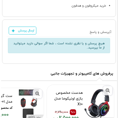
خرید میکروفون و هدفون
ارسال پرسش
پرسش و پاسخ
هیچ پرسش و یا نظری نشده است ، شما اگر سوالی دارید میتوانید
از ما بپرسید..
پرفروش های کامپیوتر و تجهیزات جانبی
هدست مخصوص
بازی اونیکوما مدل
مدل CP-01
X10
کد محصول :734
کد محصول :10014413
2,790,000
%10
,000
۲,۵۰۰,۰۰۰
برند JeDEL