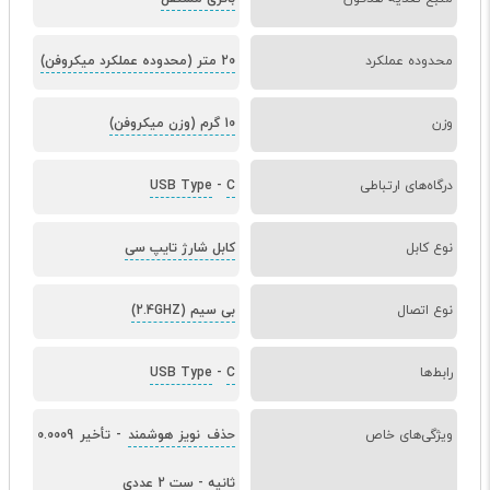
محدوده عملکرد
20 متر (محدوده عملکرد میکروفن)
وزن
10 گرم (وزن میکروفن)
درگاه‌های ارتباطی
C
-
USB Type
نوع کابل
کابل شارژ تایپ سی
نوع اتصال
بی سیم (2.4GHZ)
رابط‌ها
C
-
USB Type
ویژگی‌های خاص
حذف نویز هوشمند
-
تأخیر 0.0009
ثانیه
-
ست 2 عددی