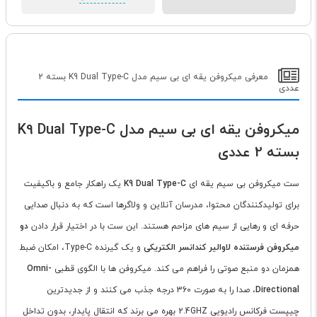
معرفی میکروفن یقه ای بی سیم مدل K9 Dual Type-C بسته 2
عددی
میکروفن یقه ای بی سیم مدل K9 Dual Type-C
بسته 2 عددی
ست میکروفن بی سیم یقه ای
K9 Dual Type-C
یک راهکار جامع و باکیفیت
برای تولیدکنندگان محتوا، مدرسان آنلاین و ولاگرها است که به دنبال صدایی
حرفه ای و رهایی از سیم های مزاحم هستند. این ست با در اختیار قرار دادن
دو
میکروفن فرستنده لاوالیر کندانسر الکتریکی
و یک گیرنده Type-C، امکان ضبط
همزمان دو منبع صوتی را فراهم می کند. میکروفن ها با الگوی قطبی
Omni-
Directional
، صدا را به صورت 360 درجه جذب می کنند و از جدیدترین
چیپست فرکانس رادیویی
GHZ
2.4
بهره می برند که انتقال پایدار، بدون تداخل