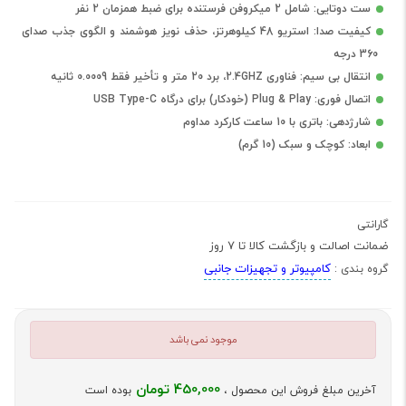
ست دوتایی: شامل 2 میکروفن فرستنده برای ضبط همزمان 2 نفر
کیفیت صدا: استریو 48 کیلوهرتز، حذف نویز هوشمند و الگوی جذب صدای
360 درجه
انتقال بی سیم: فناوری 2.4GHZ، برد 20 متر و تأخیر فقط 0.0009 ثانیه
اتصال فوری: Plug & Play (خودکار) برای درگاه USB Type-C
شارژدهی: باتری با 10 ساعت کارکرد مداوم
ابعاد: کوچک و سبک (10 گرم)
گارانتی
ضمانت اصالت و بازگشت کالا تا 7 روز
کامپیوتر و تجهیزات جانبی
گروه بندی :
موجود نمی باشد
450,000 تومان
آخرین مبلغ فروش این محصول ،
بوده است