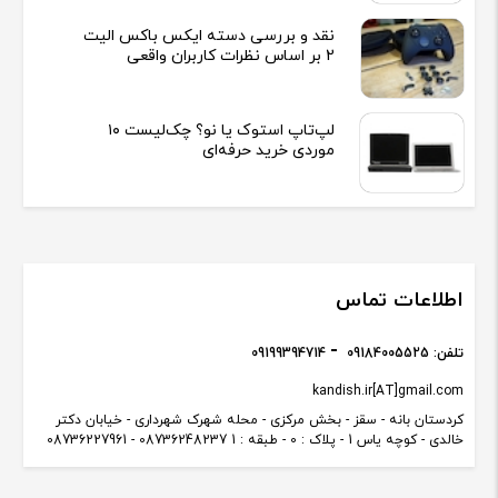
نقد و بررسی دسته ایکس باکس الیت
2 بر اساس نظرات کاربران واقعی
لپ‌تاپ استوک یا نو؟ چک‌لیست ۱۰
موردی خرید حرفه‌ای
اطلاعات تماس
تلفن:
09184005525
09199394714
kandish.ir[AT]gmail.com
کردستان بانه - سقز - بخش مرکزی - محله شهرک شهرداری - خیابان دکتر
خالدی - کوچه یاس 1 - پلاک : 0 - طبقه : 1 08736248237 - 08736227961