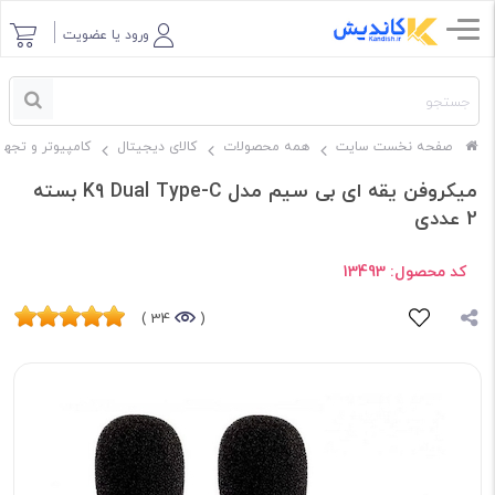
ورود یا عضویت
صفحه نخست سایت
همه محصولات
کالای دیجیتال
کامپیوتر و تجهی
میکروفن یقه ای بی سیم مدل K9 Dual Type-C بسته
2 عددی
کد محصول:
13493
34 )
(