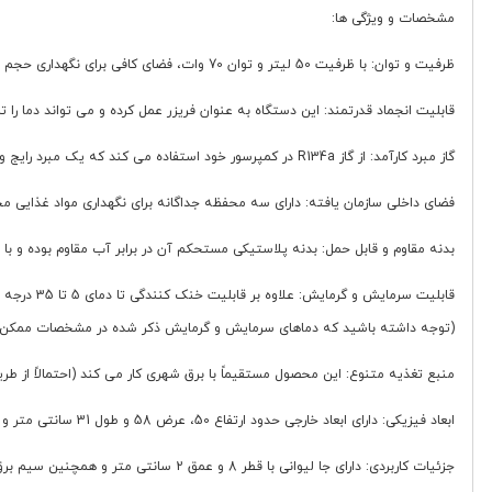
مشخصات و ویژگی ها:
ظرفیت و توان: با ظرفیت 50 لیتر و توان 70 وات، فضای کافی برای نگهداری حجم مناسبی از مواد غذایی را در اختیار شما قرار می دهد.
قابلیت انجماد قدرتمند: این دستگاه به عنوان فریزر عمل کرده و می تواند دما را تا حداقل 18- درجه سانتی گراد پایین بیاورد. همچنین قابلیت خنک کنندگی تا دمای 10 درجه سانتی گراد را 
گاز مبرد کارآمد: از گاز R134a در کمپرسور خود استفاده می کند که یک مبرد رایج و موثر در سیستم های تبرید است.
فضای داخلی سازمان یافته: دارای سه محفظه جداگانه برای نگهداری مواد غذایی 
بدنه مقاوم و قابل حمل: بدنه پلاستیکی مستحکم آن در برابر آب مقاوم بوده و با داشتن 2 چرخ در عقب، جابجایی و هل دادن آن آسان است. این ویژگی، حمل آن را در مکان های مختلف
(توجه داشته باشید که دماهای سرمایش و گرمایش ذکر شده در مشخصات ممکن است به تفاوت دما ب
منبع تغذیه متنوع: این محصول مستقیماً با برق شهری کار می کند (احتمالاً از طریق آداپتور) و همچنین با ولتاژ 24 ولت (و طبق اطلاعات موجود در برخی منابع، 12 ولت) سازگار 
ابعاد فیزیکی: دارای ابعاد خارجی حدود ارتفاع 50، عرض 58 و طول 31 سانتی متر و ابعاد داخلی حدود ارتفاع 37 و عرض 40 سانتی متر می باشد که فضای داخلی مناسبی را برای ظرفیت 50 لیتر ارائه می دهد.
جزئیات کاربردی: دارای جا لیوانی با قطر 8 و عمق 2 سانتی متر و همچنین سیم برق به طول 2.5 متر برای اتصال راحت.