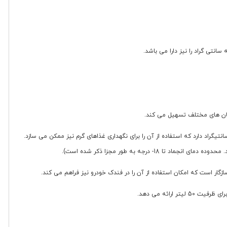
یش: علاوه بر قابلیت خنک کنندگی تا دمای 5 تا 35 درجه سانتیگراد، این دستگاه قابلیت گرم کردن محتویات داخلی را نیز تا دمای 10+ تا 18 درجه سانتیگراد دارد که استفاده از آن را برای نگهداری غذاهای گرم نیز ممکن می سازد.
ه به طور مجزا ذکر شده است).