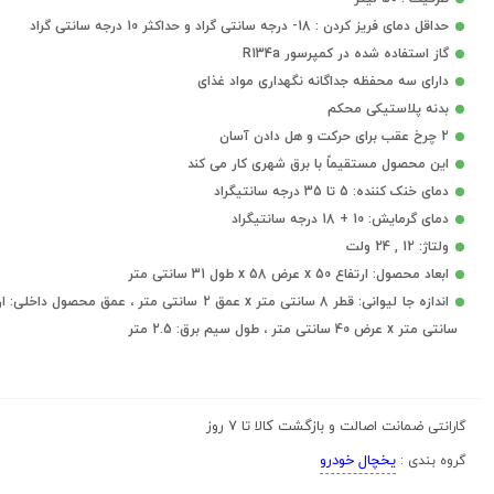
حداقل دمای فریز کردن : 18- درجه سانتی گراد و حداکثر 10 درجه سانتی گراد
گاز استفاده شده در کمپرسور R134a
دارای سه محفظه جداگانه نگهداری مواد غذای
بدنه پلاستیکی محکم
2 چرخ عقب برای حرکت و هل دادن آسان
این محصول مستقیماً با برق شهری کار می کند
دمای خنک کننده: 5 تا 35 درجه سانتیگراد
دمای گرمایش: 10 + 18 درجه سانتیگراد
ولتاژ: 12 , 24 ولت
ابعاد محصول: ارتفاع 50 x عرض 58 x طول 31 سانتی متر
سانتی متر x عرض 40 سانتی متر ، طول سیم برق: 2.5 متر
ضمانت اصالت و بازگشت کالا تا 7 روز
گارانتی
یخچال خودرو
گروه بندی :