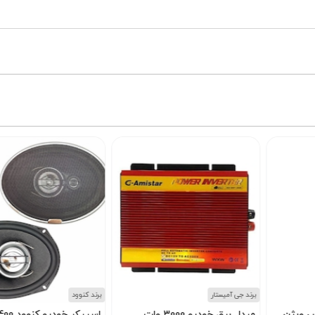
برند جی آمیستار
برند کنوود
مبدل برق خودرو 3000 وات
اسپیکر خودرو کنوود 400 وات