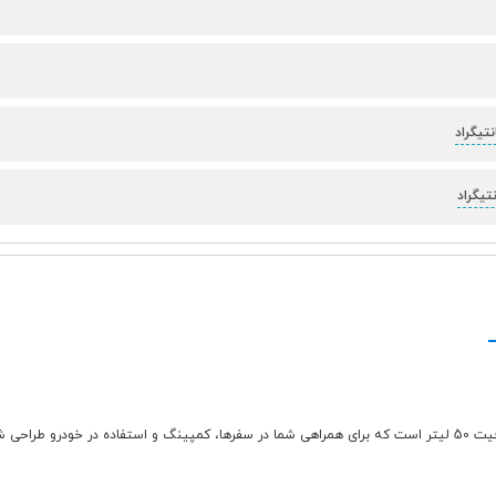
یخچال و فریزر مدل ICB-5010B یک دستگاه خنک کننده و انجماد قابل حمل با ظرفیت 50 لیتر است که برای همراهی شما در سفر