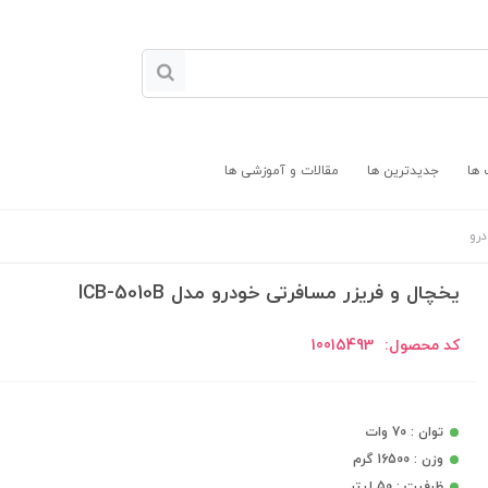
 ها
جدیدترین ها
مقالات و آموزشی ها
رو
یخچال و فریزر مسافرتی خودرو مدل ICB-5010B
کد محصول:
10015493
توان : 70 وات
وزن : 16500 گرم
ظرفیت : 50 لیتر