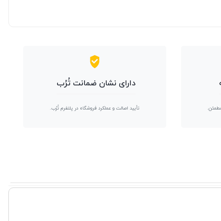
دارای نشان ضمانت تُرُب
مطمئن.
تأیید اصالت و عملکرد فروشگاه در پلتفرم تُرُب.