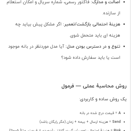
اصالت و مدارک:
فاکتور رسمی، شماره سریال و امکان استعلام
از سازنده.
هزینهٔ احتمالی بازگشت/تعمیر:
اگر مشکل پیش بیاید چه
هزینه ای باید متحمل شوی.
تنوع و در دسترس بودن مدل:
آیا مدل موردنظر در بانه موجود
است یا باید سفارش داده شود؟
روش محاسبهٔ عملی — فرمول
یک روش ساده و کاربردی:
A
= قیمت درج شده در بانه
Send
= هزینه ارسال + بیمه + زمان (مگر رایگان باشد)
Risk
= هزینهٔ احتمالی تعمیر/پیگیری گارانتی (درصدی از قیمت، مثلاً ۵–۱۰٪)