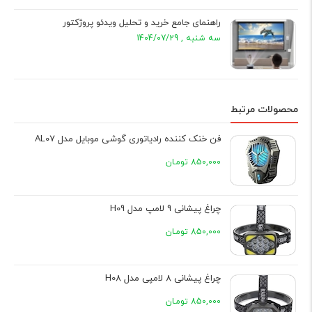
راهنمای جامع خرید و تحلیل ویدئو پروژکتور
سه شنبه , 1404/07/29
محصولات مرتبط
فن خنک کننده رادیاتوری گوشی موبایل مدل AL07
850,000 تومـان
چراغ پیشانی 9 لامپ مدل H09
850,000 تومـان
چراغ پیشانی 8 لامپی مدل H08
850,000 تومـان