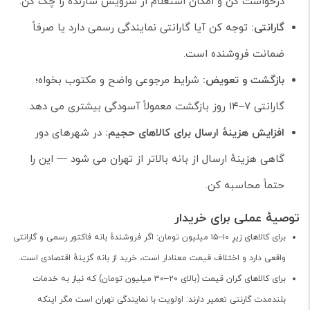
درخواست کن و امکان استعلام از سرویس سازنده را چک کن.
گارانتی:
توجه کن آیا گارانتی نمایندگی رسمی دارد یا صرفاً
ضمانت فروشنده است.
بازگشت و تعویض:
شرایط مرجوعی واضح و مکتوب بخواه؛
گارانتی ۷–۱۴ روز بازگشت معمولاً آسودگی بیشتری می دهد.
افزایش هزینهٔ ارسال برای کالاهای حجیم:
در شهرهای دور
گاهی هزینهٔ ارسال از بانه بالاتر از تهران می شود — این را
حتماً محاسبه کن.
توصیهٔ عملی برای خریدار
برای کالاهای زیرِ ۱۰–۱۵ میلیون تومان: اگر فروشندهٔ بانه فاکتور رسمی و گارانتی
واقعی دارد و اختلاف قیمت معنادار است، خرید از بانه گزینهٔ اقتصادی است.
برای کالاهای گران قیمت (بالای ۲۰–۳۰ میلیون تومان) که نیاز به خدمات
بلندمدت گارنتی تعمیر دارند: اولویت با نمایندگی تهران است مگر اینکه