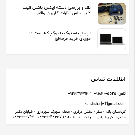
نقد و بررسی دسته ایکس باکس الیت
2 بر اساس نظرات کاربران واقعی
لپ‌تاپ استوک یا نو؟ چک‌لیست ۱۰
موردی خرید حرفه‌ای
اطلاعات تماس
تلفن:
09184005525
09199394714
kandish.ir[AT]gmail.com
کردستان بانه - سقز - بخش مرکزی - محله شهرک شهرداری - خیابان دکتر
خالدی - کوچه یاس 1 - پلاک : 0 - طبقه : 1 08736248237 - 08736227961