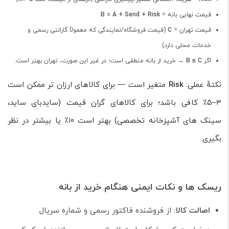
قیمت نهایی بانه =
B = A + Send + Risk
قیمت تهران =
C
(قیمت فروشگاه/نمایندگی که معمولاً گارانتی رسمی و
خدمات محلی دارد)
اگر
B ≤ C
→ خرید از بانه منطقی است؛ در غیر این صورت، تهران بهتر است.
نکتهٔ عملی:
Risk
متغیر است — برای کالاهای ارزان تر ممکن است
۳–۵٪ کافی باشد؛ برای کالاهای گران قیمت (سایدبای ساید،
سینک های آشپزخانه تخصصی) بهتر است ۱۰٪ یا بیشتر در نظر
بگیری.
ریسک ها و نکات ایمنی هنگام خرید از بانه
اصالت کالا:
از فروشنده فاکتور رسمی و شماره سریال