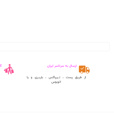
ارسـال به سرتاسر ایران
گ
از طریق پست ، تــیپاکس ، باربــری و یا
اتوبوس