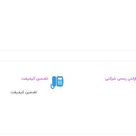
ارانتی رسمی شرکتی
تضـمین کیفـیفت
تضـمین کیفـیفت