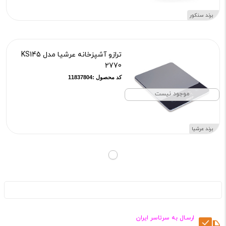
برند سنکور
ترازو آشپزخانه عرشیا مدل KS145
2770
کد محصول :11837804
موجود نیست
برند عرشیا
ارسـال به سرتاسر ایران