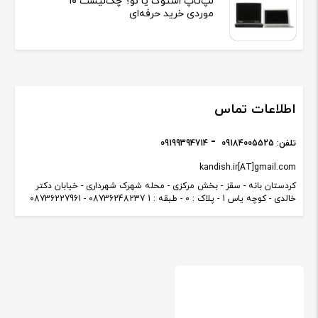
لپ‌تاپ استوک یا نو؟ چک‌لیست ۱۰
موردی خرید حرفه‌ای
اطلاعات تماس
تلفن:
09184005525
09199394714
kandish.ir[AT]gmail.com
کردستان بانه - سقز - بخش مرکزی - محله شهرک شهرداری - خیابان دکتر
خالدی - کوچه یاس 1 - پلاک : 0 - طبقه : 1 08736248237 - 08736227961