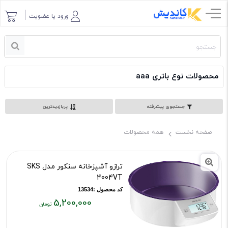
ورود یا عضویت
محصولات نوع باتری aaa
جستجوی پیشرفته
پربازدیدترین
صفحه نخست
همه محصولات
ترازو آشپزخانه سنکور مدل SKS
4004VT
کد محصول :13534
5,200,000
قیمت
فعلی: