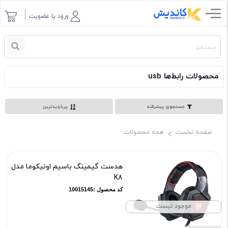
ورود یا عضویت
محصولات رابط‌ها usb
جستجوی پیشرفته
پربازدیدترین
صفحه نخست
همه محصولات
هدست گیمینگ باسیم اونیکوما مدل
K8
کد محصول :10015145
موجود نیست