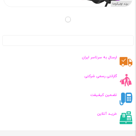
برند اونیکوما
ارسـال به سرتاسر ایران
گارانتی رسمی شرکتی
تضـمین کیفـیفت
خریــد آنلاین