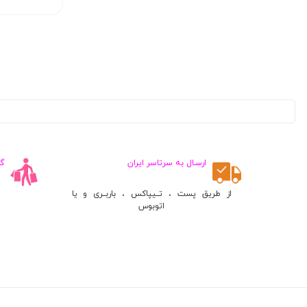
ارسـال به سرتاسر ایران
گ
از طریق پست ، تــیپاکس ، باربــری و یا
اتوبوس