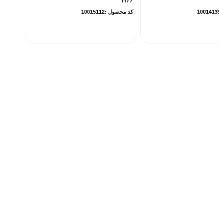
H66
کد محصول :10015112