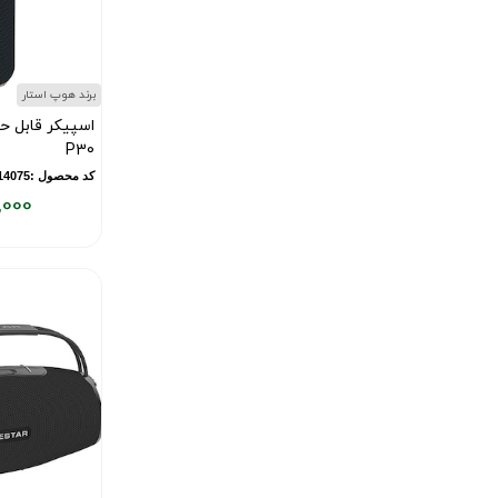
برند هوپ استار
اسپیکر قابل ح
P30
کد محصول :10014075
,000
قیمت
فعلی:
۴,۸۰۰,۰۰۰
تومان