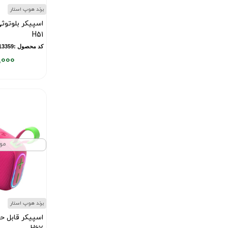
برند هوپ استار
اسپیکر بلوتوث
H51
کد محصول :13359
,000
قیمت
فعلی:
۷,۵۰۰,۰۰۰
تومان
مو
برند هوپ استار
اسپیکر قابل ح