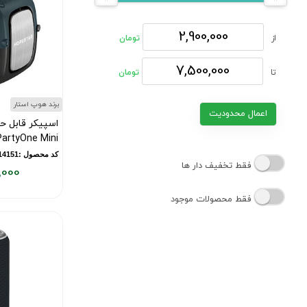
از
تومان
تا
تومان
برند هوپ استار
اعمال محدودیت
اسپیکر قابل ح
PartyOne Mini
کد محصول :10014151
فقط تخفیف دار ها
,000
قیمت
فقط محصولات موجود
فعلی:
۳,۴۰۰,۰۰۰
تومان