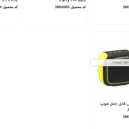
P40 Pro
Party 200 Mini
کد محصول :10014163
کد محصول :10014139
جود نیست
ی قابل حمل هوپ