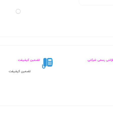
ارانتی رسمی شرکتی
تضـمین کیفـیفت
تضـمین کیفـیفت