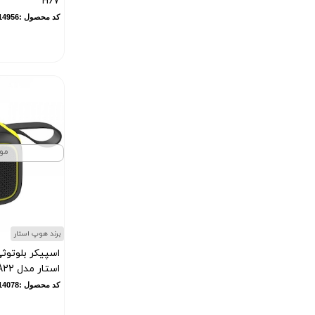
H67
کد محصول :10014956
مو
برند هوپ استار
اسپیکر بلوتوث
استار مدل A22
کد محصول :10014078