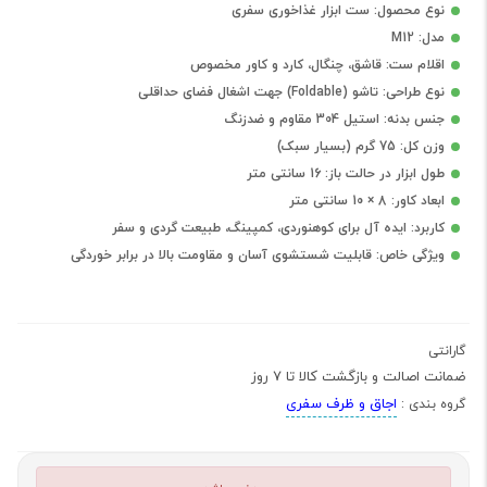
نوع محصول: ست ابزار غذاخوری سفری
مدل: M12
اقلام ست: قاشق، چنگال، کارد و کاور مخصوص
نوع طراحی: تاشو (Foldable) جهت اشغال فضای حداقلی
جنس بدنه: استیل 304 مقاوم و ضدزنگ
وزن کل: 75 گرم (بسیار سبک)
طول ابزار در حالت باز: 16 سانتی متر
ابعاد کاور: 8 × 10 سانتی متر
کاربرد: ایده آل برای کوهنوردی، کمپینگ، طبیعت گردی و سفر
ویژگی خاص: قابلیت شستشوی آسان و مقاومت بالا در برابر خوردگی
گارانتی
ضمانت اصالت و بازگشت کالا تا 7 روز
اجاق و ظرف سفری
گروه بندی :