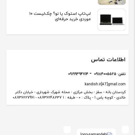
لپ‌تاپ استوک یا نو؟ چک‌لیست ۱۰
موردی خرید حرفه‌ای
اطلاعات تماس
تلفن:
09184005525
09199394714
kandish.ir[AT]gmail.com
کردستان بانه - سقز - بخش مرکزی - محله شهرک شهرداری - خیابان دکتر
خالدی - کوچه یاس 1 - پلاک : 0 - طبقه : 1 08736248237 - 08736227961