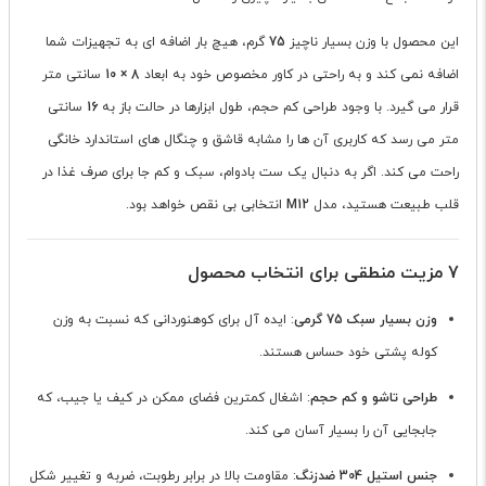
این محصول با وزن بسیار ناچیز
75
گرم، هیچ بار اضافه ای به تجهیزات شما
اضافه نمی کند و به راحتی در کاور مخصوص خود به ابعاد
8 × 10
سانتی متر
قرار می گیرد. با وجود طراحی کم حجم، طول ابزارها در حالت باز به
16
سانتی
متر می رسد که کاربری آن ها را مشابه قاشق و چنگال های استاندارد خانگی
راحت می کند. اگر به دنبال یک ست بادوام، سبک و کم جا برای صرف غذا در
قلب طبیعت هستید، مدل
M12
انتخابی بی نقص خواهد بود.
7 مزیت منطقی برای انتخاب محصول
وزن بسیار سبک 75 گرمی
: ایده آل برای کوهنوردانی که نسبت به وزن
کوله پشتی خود حساس هستند.
طراحی تاشو و کم حجم
: اشغال کمترین فضای ممکن در کیف یا جیب، که
جابجایی آن را بسیار آسان می کند.
جنس استیل 304 ضدزنگ
: مقاومت بالا در برابر رطوبت، ضربه و تغییر شکل