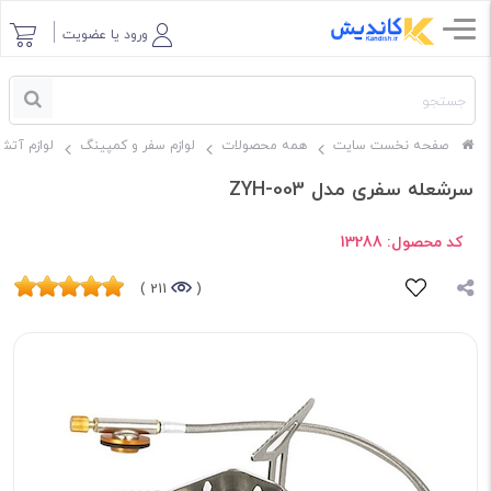
ورود یا عضویت
صفحه نخست سایت
همه محصولات
لوازم سفر و کمپینگ
لوازم آتش 
سرشعله سفری مدل ZYH-003
کد محصول:
13288
211 )
(