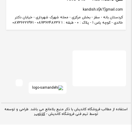
kandish.ir[AT]gmail.com
کردستان بانه - سقز - بخش مرکزی - محله شهرک شهرداری - خیابان دکتر
خالدی - کوچه یاس 1 - پلاک : 0 - طبقه : 1 08736248237 - 08736227961
استفاده از مطالب فروشگاه کاندیش با ذکر منبع بلامانع می باشد. طراحی و توسعه
توسط تیم فنی فروشگاه کاندیش -
کارناوب