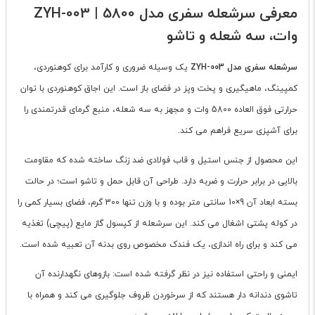
معرفی سرشعله سفری مدل ZYH-003 | 5800
وات، سه شعله و تاشو
سرشعله سفری مدل ZYH-003
یک وسیله ضروری و کارآمد برای کوهنوردی،
کمپینگ، ماهیگیری و پخت وپز در فضای باز است. این اجاق کوهنوردی با توان
حرارتی فوق العاده 5800 وات و مجهز به سه شعله، منبع گرمای قدرتمندی را
برای آشپزی سریع فراهم می کند.
این محصول از جنس استیل و قاب فولادی ضد زنگ ساخته شده که مقاومت
بالایی در برابر حرارت و ضربه دارد. طراحی آن قابل حمل و تاشو است؛ در حالت
بسته ابعاد آن 9×10 سانتی متر بوده و با وزن تنها 300 گرم، فضای بسیار کمی را
در کوله پشتی اشغال می کند. این سرشعله از کپسول گاز مایع (پیچی) تغذیه
می کند و برای راه اندازی، یک فندک مخصوص روی بدنه آن تعبیه شده است.
ایمنی و راحتی استفاده نیز در نظر گرفته شده است: بازوهای نگهدارنده آن
تاشوی دندانه دار هستند که از سرخوردن ظروف جلوگیری می کند و همراه با