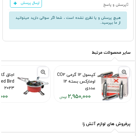
ارسال پرسش
پرسش و پاسخ
هیچ پرسش و یا نظری نشده است ، شما اگر سوالی دارید میتوانید
از ما بپرسید..
سایر محصولات مرتبط
کپسول 12 گرمی CO2
اجاق گاز
اومارکس بسته 12
عددی
2023
000
2,950,000
کد محصول :11226
کد محصول :15748
قیمت
قیمت
فعلی:
فعلی:
۷۵۰,۰۰۰
۲,۹۵۰,۰۰۰
تومان
تومان
پرفروش های لوازم آتش زا