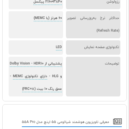
رزولوشن
3840×2160 پیکسل
حداکثر نرخ به‌روزرسانی تصویر
60 هرتز (با MEMC)
(Refresh Rate)
تکنولوژی صفحه نمایش
LED
توضیحات
پشتیبانی از Dolby Vision
HDR10
-
و HLG
-
دارای تکنولوژی MEMC
-
عمق رنگ 10 بیت (8+FRC)
معرفی تلویزیون هوشمند شیائومی 55 اینچ مدل 55A Pro