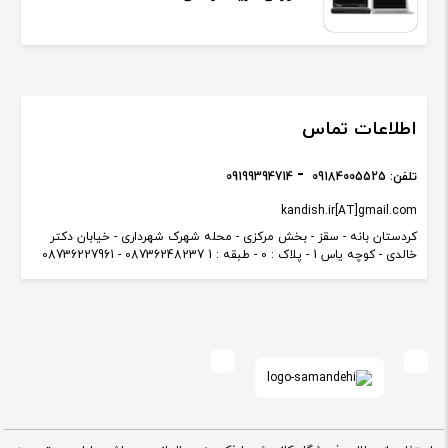
اطلاعات تماس
تلفن:
09184005525
09199394714
kandish.ir[AT]gmail.com
کردستان بانه - سقز - بخش مرکزی - محله شهرک شهرداری - خیابان دکتر
خالدی - کوچه یاس 1 - پلاک : 0 - طبقه : 1 08736248237 - 08736227961