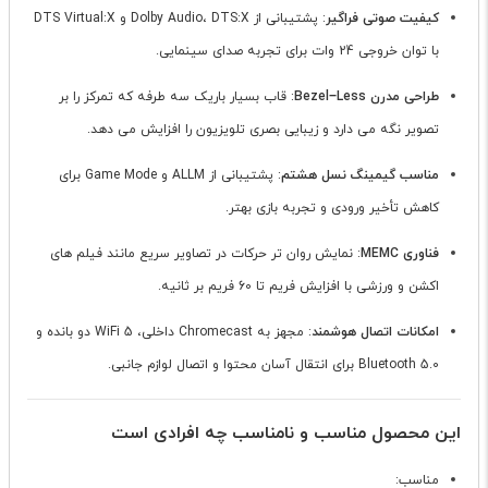
کیفیت صوتی فراگیر
: پشتیبانی از Dolby Audio، DTS:X و DTS Virtual:X
با توان خروجی 24 وات برای تجربه صدای سینمایی.
طراحی مدرن Bezel−Less
: قاب بسیار باریک سه طرفه که تمرکز را بر
تصویر نگه می دارد و زیبایی بصری تلویزیون را افزایش می دهد.
مناسب گیمینگ نسل هشتم
: پشتیبانی از ALLM و Game Mode برای
کاهش تأخیر ورودی و تجربه بازی بهتر.
فناوری MEMC
: نمایش روان تر حرکات در تصاویر سریع مانند فیلم های
اکشن و ورزشی با افزایش فریم تا 60 فریم بر ثانیه.
امکانات اتصال هوشمند
: مجهز به Chromecast داخلی، WiFi 5 دو بانده و
Bluetooth 5.0 برای انتقال آسان محتوا و اتصال لوازم جانبی.
این محصول مناسب و نامناسب چه افرادی است
مناسب: