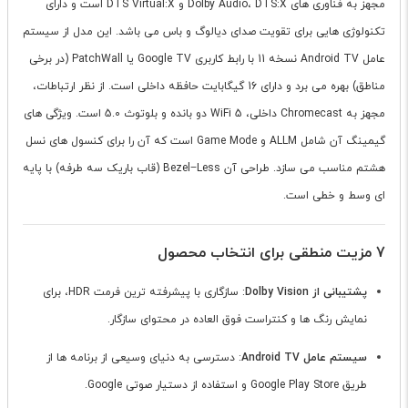
مجهز به فناوری های Dolby Audio، DTS:X و DTS Virtual:X است و دارای
تکنولوژی هایی برای تقویت صدای دیالوگ و باس می باشد. این مدل از سیستم
عامل Android TV نسخه 11 با رابط کاربری Google TV یا PatchWall (در برخی
مناطق) بهره می برد و دارای 16 گیگابایت حافظه داخلی است. از نظر ارتباطات،
مجهز به Chromecast داخلی، WiFi 5 دو بانده و بلوتوث 5.0 است. ویژگی های
گیمینگ آن شامل ALLM و Game Mode است که آن را برای کنسول های نسل
هشتم مناسب می سازد. طراحی آن Bezel−Less (قاب باریک سه طرفه) با پایه
ای وسط و خطی است.
7 مزیت منطقی برای انتخاب محصول
پشتیبانی از Dolby Vision
: سازگاری با پیشرفته ترین فرمت HDR، برای
نمایش رنگ ها و کنتراست فوق العاده در محتوای سازگار.
سیستم عامل Android TV
: دسترسی به دنیای وسیعی از برنامه ها از
طریق Google Play Store و استفاده از دستیار صوتی Google.