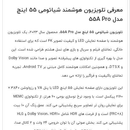
معرفی تلویزیون هوشمند شیائومی 55 اینچ
مدل 55A Pro
تلویزیون شیائومی 55 اینچ مدل 55A Pro
، محصول سال 2023، یک تلویزیون
هوشمند با صفحه نمایش LED و کیفیت تصویر 4K است که برای استفاده
خانگی، تماشای فیلم و سریال و بازی های نسل هشتم طراحی شده است. این
مدل با بهره گیری از تکنولوژی های پیشرفته تصویر و صدا مانند Dolby Vision
و DTS:X، و همچنین امکانات هوشمند کامل مبتنی بر Android TV، تجربه
تماشای باکیفیت و فراگیر را ارائه می دهد.
این تلویزیون دارای صفحه نمایش 55 اینچ LED با پنل VA و رزولوشن 3840 ×
2160 پیکسل است. با وجود نرخ نوسازی بومی 60 هرتز، از تکنولوژی MEMC
برای نمایش روان تر تصاویر سریع پشتیبانی می کند. عمق رنگ آن 10 بیت
(8+FRC) است و از فرمت های HDR شامل Dolby Vision، HDR10 و HLG
پشتیبانی می کند. بخش صوتی آن با توان خروجی 24 وات و 2 کانال صدا،