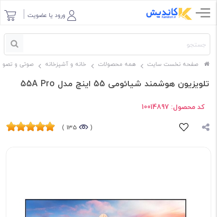
ورود یا عضویت
صفحه نخست سایت
همه محصولات
خانه و آشپزخانه
صوتی و تصوی
تلویزیون هوشمند شیائومی 55 اینچ مدل 55A Pro
کد محصول:
10014897
135 )
(