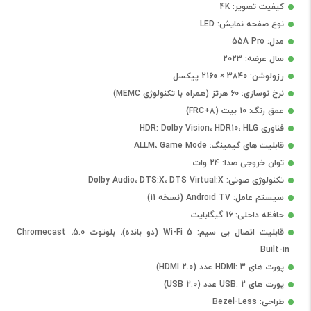
کیفیت تصویر: 4K
نوع صفحه نمایش: LED
مدل: 55A Pro
سال عرضه: 2023
رزولوشن: 3840 × 2160 پیکسل
نرخ نوسازی: 60 هرتز (همراه با تکنولوژی MEMC)
عمق رنگ: 10 بیت (8+FRC)
فناوری HDR: Dolby Vision، HDR10، HLG
قابلیت های گیمینگ: ALLM، Game Mode
توان خروجی صدا: 24 وات
تکنولوژی صوتی: Dolby Audio، DTS:X، DTS Virtual:X
سیستم عامل: Android TV (نسخه 11)
حافظه داخلی: 16 گیگابایت
قابلیت اتصال بی سیم: Wi-Fi 5 (دو بانده)، بلوتوث 5.0، Chromecast
Built-in
پورت های HDMI: 3 عدد (HDMI 2.0)
پورت های USB: 2 عدد (USB 2.0)
طراحی: Bezel-Less