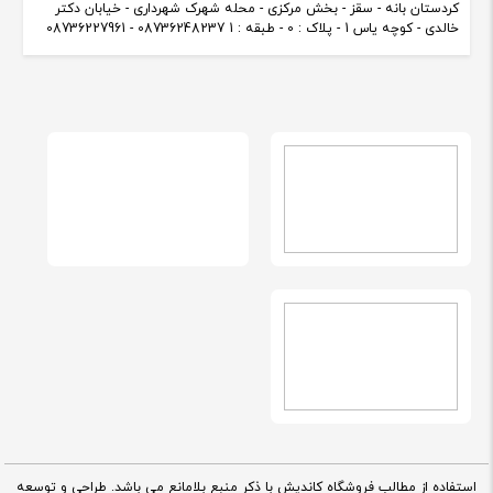
کردستان بانه - سقز - بخش مرکزی - محله شهرک شهرداری - خیابان دکتر
خالدی - کوچه یاس 1 - پلاک : 0 - طبقه : 1 08736248237 - 08736227961
استفاده از مطالب فروشگاه کاندیش با ذکر منبع بلامانع می باشد. طراحی و توسعه