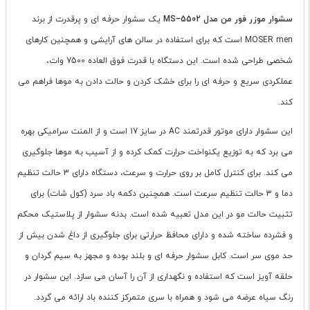
سشوار موزر فور من مدل MS−5502
یک سشوار حرفه ای و پرقدرت از برند
MOSER men است که برای استفاده در سالن های آرایشی و همچنین کارهای
شخصی طراحی شده است. این دستگاه با قدرت فوق العاده 7500 وات،
عملکردی سریع و حرفه ای را برای خشک کردن و حالت دادن به موها فراهم می
کند.
این سشوار دارای موتور قدرتمند AC در سایز 17 است و از المنت سرامیکی بهره
می برد که به توزیع یکنواخت حرارت کمک کرده و از آسیب به موها جلوگیری
می کند. برای کنترل کامل بر روی حرارت و سرعت، دستگاه دارای 3 حالت تنظیم
دما و 3 حالت تنظیم سرعت است. همچنین دکمه باد سرد (کول شات) برای
تثبیت حالت مو در این مدل تعبیه شده است. بدنه سشوار از پلاستیک محکم
و فشرده ساخته شده و دارای محافظ حرارتی برای جلوگیری از داغ شدن بیش از
حد موی سر است. کابل سشوار حرفه ای و بلند بوده و مجهز به سیم گردان و
حلقه آویز است که استفاده و نگهداری از آن را آسان می سازد. این سشوار در
رنگ سیاه عرضه می شود و همراه با سری متمرکز کننده باد ارائه می گردد.