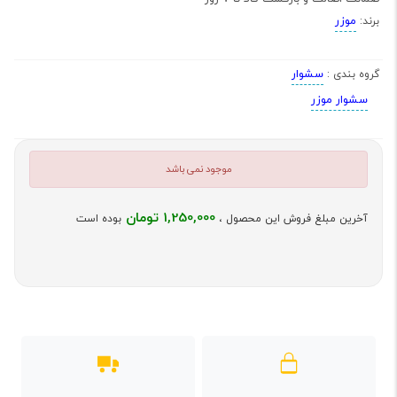
موزر
برند:
سشوار
گروه بندی :
سشوار موزر
موجود نمی باشد
1,250,000 تومان
آخرین مبلغ فروش این محصول ،
بوده است