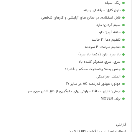
رنگ: سیاه
طول کابل: حرفه ای و بلند
قابل استفاده: در سالن های آرایشی و کارهای شخصی
سیم گردان: دارد
حلقه آویز: دارد
تنظیم دما: 3 حالت
تنظیم سرعت: 3 سرعته
باد سرد: دارد (دکمه باد سرد)
سری: سری متمرکز کننده باد
جنس بدنه: پلاستیک محکم و فشرده
المنت: سرامیکی
موتور: موتور قدرتمند AC در سایز 17
ایمنی: دارای محافظ حرارتی برای جلوگیری از داغ شدن موی سر
برند: MOSER
گارانتی
ضمانت اصالت و بازگشت کالا تا 7 روز