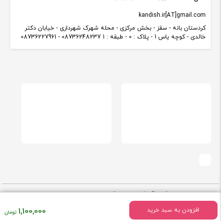
kandish.ir[AT]gmail.com
کردستان بانه - سقز - بخش مرکزی - محله شهرک شهرداری - خیابان دکتر
خالدی - کوچه یاس 1 - پلاک : 0 - طبقه : 1 08736248237 - 08736227961
استفاده از مطالب فروشگاه کاندیش با ذکر منبع بلامانع می باشد. طراحی و توسعه
توسط تیم فنی فروشگاه کاندیش -
کارناوب
قیمت
1,100,000
افزودن به سبد خرید