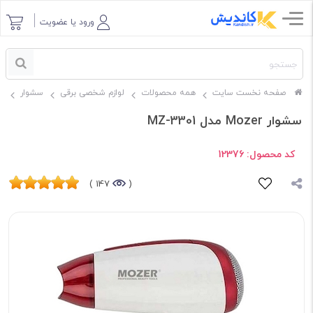
ورود یا عضویت
صفحه نخست سایت
همه محصولات
لوازم شخصی برقی
سشوار
س
سشوار Mozer مدل MZ-3301
کد محصول:
12376
147 )
(