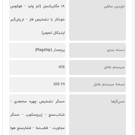
دوربین سلفی
۱۸ مگاپیکسل (لنز واید - فوکوس
خودکار با تشخیص فاز - لرزش‌گیر
اپتیکال تصویر)
دسته ‌بندی
پرچمدار (Flagship)
سیستم عامل
iOS
نسخه سیستم عامل
iOS 26
حس‌گرها
حسگر تشخیص چهره سه‌بعدی -
شتاب‌سنج - ژیروسکوپ - حسگر
مجاورت - قطب‌نما - فشارسنج هوا