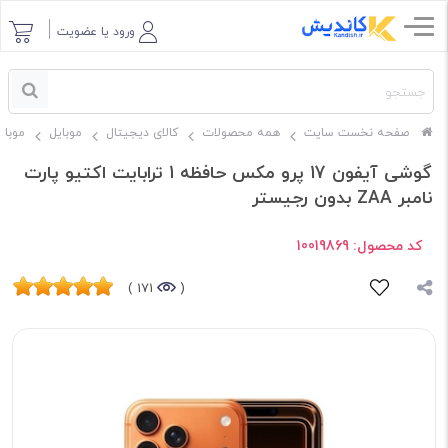
ورود یا عضویت
صفحه نخست سایت
همه محصولات
کالای دیجیتال
موبایل
موبای
گوشی آیفون 17 پرو مکس حافظه 1 ترابایت اکتیو پارت
نامبر ZAA بدون رجیستر
کد محصول:
10019869
171 )
(