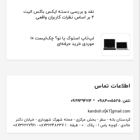
نقد و بررسی دسته ایکس باکس الیت
2 بر اساس نظرات کاربران واقعی
لپ‌تاپ استوک یا نو؟ چک‌لیست ۱۰
موردی خرید حرفه‌ای
اطلاعات تماس
تلفن:
09184005525
09199394714
kandish.ir[AT]gmail.com
کردستان بانه - سقز - بخش مرکزی - محله شهرک شهرداری - خیابان دکتر
خالدی - کوچه یاس 1 - پلاک : 0 - طبقه : 1 08736248237 - 08736227961