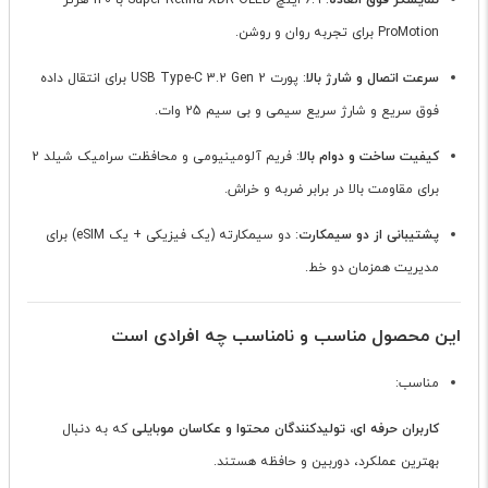
نمایشگر فوق العاده
: 6.9 اینچ Super Retina XDR OLED با 120 هرتز
ProMotion برای تجربه روان و روشن.
سرعت اتصال و شارژ بالا
: پورت USB Type-C 3.2 Gen 2 برای انتقال داده
فوق سریع و شارژ سریع سیمی و بی سیم 25 وات.
کیفیت ساخت و دوام بالا
: فریم آلومینیومی و محافظت سرامیک شیلد 2
برای مقاومت بالا در برابر ضربه و خراش.
پشتیبانی از دو سیمکارت
: دو سیمکارته (یک فیزیکی + یک eSIM) برای
مدیریت همزمان دو خط.
این محصول مناسب و نامناسب چه افرادی است
مناسب:
کاربران حرفه ای، تولیدکنندگان محتوا و عکاسان موبایلی
که به دنبال
بهترین عملکرد، دوربین و حافظه هستند.