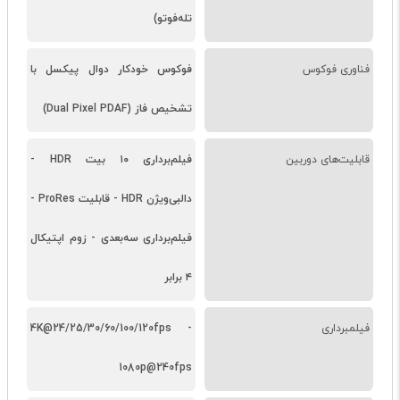
تله‌فوتو)
فناوری فوکوس
فوکوس خودکار دوال پیکسل با
تشخیص فاز (Dual Pixel PDAF)
قابلیت‌های دوربین
فیلم‌برداری ۱۰ بیت HDR -
دالبی‌ویژن HDR - قابلیت ProRes -
فیلم‌برداری سه‌بعدی - زوم اپتیکال
۴ برابر
فیلمبرداری
4K@24/25/30/60/100/120fps -
1080p@240fps