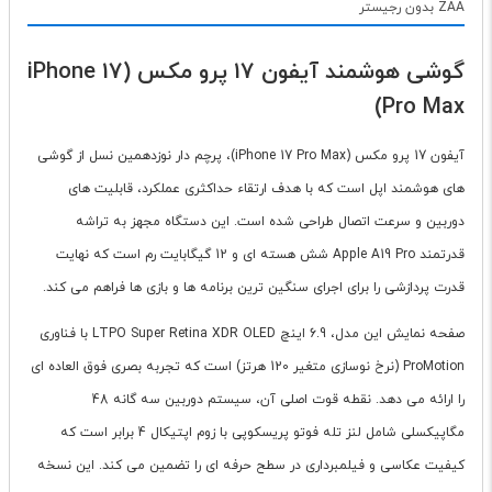
ZAA بدون رجیستر
گوشی هوشمند آیفون 17 پرو مکس (iPhone 17
Pro Max)
آیفون 17 پرو مکس (iPhone 17 Pro Max)، پرچم دار نوزدهمین نسل از گوشی
های هوشمند اپل است که با هدف ارتقاء حداکثری عملکرد، قابلیت های
دوربین و سرعت اتصال طراحی شده است. این دستگاه مجهز به تراشه
قدرتمند Apple A19 Pro شش هسته ای و 12 گیگابایت رم است که نهایت
قدرت پردازشی را برای اجرای سنگین ترین برنامه ها و بازی ها فراهم می کند.
صفحه نمایش این مدل، 6.9 اینچ LTPO Super Retina XDR OLED با فناوری
ProMotion (نرخ نوسازی متغیر 120 هرتز) است که تجربه بصری فوق العاده ای
را ارائه می دهد. نقطه قوت اصلی آن، سیستم دوربین سه گانه 48
مگاپیکسلی شامل لنز تله فوتو پریسکوپی با زوم اپتیکال 4 برابر است که
کیفیت عکاسی و فیلمبرداری در سطح حرفه ای را تضمین می کند. این نسخه