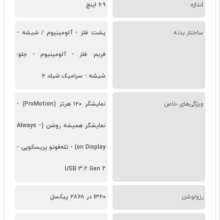
اندازه
۶.۹ اینچ
ساختار بدنه
پشت: فلز - آلومینیوم / شیشه -
فریم: فلز - آلومینیوم - جلو:
شیشه - سرامیک شیلد ۲
ویژگی‌های خاص
نمایشگر ۱۲۰ هرتز (ProMotion) -
نمایشگر همیشه روشن (Always -
on Display) - تله‌فوتو پریسکوپی -
USB 3.2 Gen 2
رزولوشن
۱۳۲۰ در ۲۸۶۸ پیکسل