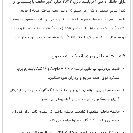
دارای حافظه داخلی 1 ترابایت، باتری 4832 میلی آمپر ساعت با پشتیبانی از
شارژ سریع سیمی و شارژ بی سیم 25 وات است. ساختار بدنه از فریم
آلومینیومی با محافظت سرامیک شیلد 2 بهره می برد. این محصول با وضعیت
اکتیو (فعال شده اولیه)، پارت نامبر ZAA (معمولاً خاورمیانه یا آسیا) و قابلیت
دو سیمکارت (یک فیزیکی + یک eSIM) عرضه شده، اما بدون رجیستر است.
7 مزیت منطقی برای انتخاب محصول
قدرت پردازشی بی نظیر
: تراشه Apple A19 Pro و 12 گیگابایت رم برای
عملکرد فوق العاده سریع و پردازش های سنگین.
سیستم دوربین حرفه ای
: دوربین سه گانه 48 مگاپیکسلی با زوم اپتیکال
4 برابر پریسکوپی برای عکاسی و فیلمبرداری بی نقص.
حافظه داخلی عظیم
: 1 ترابایت حافظه داخلی که فضای کافی برای کاربران
حرفه ای و تولیدکنندگان محتوا فراهم می کند.