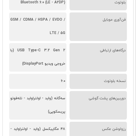
بلوتوث
Bluetooth 6.0 (LE - A2DP)
فن‌آوری موبایل
GSM / CDMA / HSPA / EVDO /
LTE / 5G
درگاه‌های ارتباطی
USB Type-C 3.2 Gen 2 (با
خروجی ویدیو DisplayPort)
نسخه بلوتوث
۶.۰
دوربین‌های پشت گوشی
سه‌گانه (واید - اولتراواید - تله‌فوتو
پریسکوپی)
رزولوشن عکس
۴۸ مگاپیکسل (واید - اولتراواید -