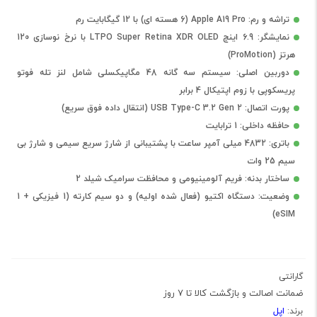
تراشه و رم: Apple A19 Pro (6 هسته ای) با 12 گیگابایت رم
نمایشگر: 6.9 اینچ LTPO Super Retina XDR OLED با نرخ نوسازی 120
هرتز (ProMotion)
دوربین اصلی: سیستم سه گانه 48 مگاپیکسلی شامل لنز تله فوتو
پریسکوپی با زوم اپتیکال 4 برابر
پورت اتصال: USB Type-C 3.2 Gen 2 (انتقال داده فوق سریع)
حافظه داخلی: 1 ترابایت
باتری: 4832 میلی آمپر ساعت با پشتیبانی از شارژ سریع سیمی و شارژ بی
سیم 25 وات
ساختار بدنه: فریم آلومینیومی و محافظت سرامیک شیلد 2
وضعیت: دستگاه اکتیو (فعال شده اولیه) و دو سیم کارته (1 فیزیکی + 1
eSIM)
گارانتی
ضمانت اصالت و بازگشت کالا تا 7 روز
اپل
برند: