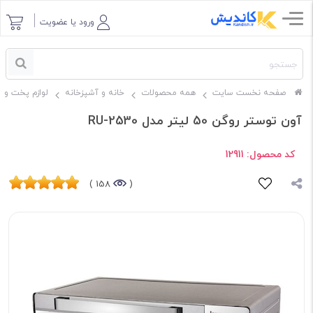
ورود یا عضویت
صفحه نخست سایت
همه محصولات
خانه و آشپزخانه
لوازم پخت و پ
آون توستر روگن 50 لیتر مدل RU-2530
کد محصول:
12911
158 )
(