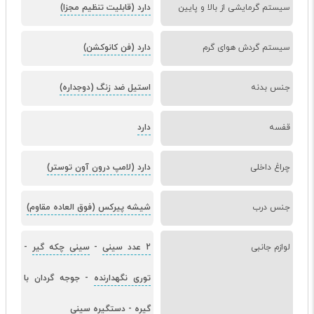
سیستم گرمایشی از بالا و پایین
دارد (قابلیت تنظیم مجزا)
سیستم گردش هوای گرم
دارد (فن کانوکشن)
جنس بدنه
استیل ضد زنگ (دوجداره)
قفسه
دارد
چراغ داخلی
دارد (لامپ درون آون توستر)
جنس درب
شیشه پیرکس (فوق العاده مقاوم)
لوازم جانبی
2 عدد سینی
-
سینی چکه گیر
-
توری نگهدارنده
-
جوجه گردان با
گیره
-
دستگیره سینی