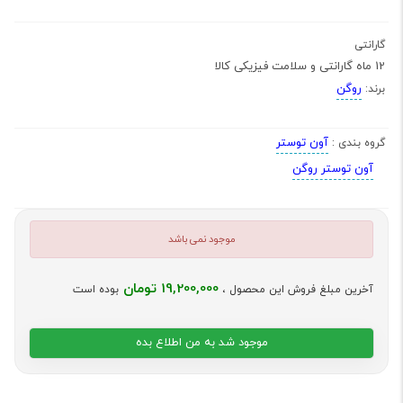
گارانتی
12 ماه گارانتی و سلامت فیزیکی کالا
روگن
برند:
آون توستر
گروه بندی :
آون توستر روگن
موجود نمی باشد
19,200,000 تومان
آخرین مبلغ فروش این محصول ،
بوده است
موجود شد به من اطلاع بده