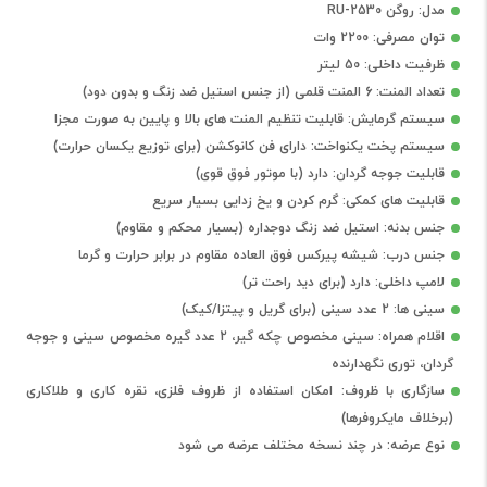
مدل: روگن RU-2530
توان مصرفی: 2200 وات
ظرفیت داخلی: 50 لیتر
تعداد المنت: 6 المنت قلمی (از جنس استیل ضد زنگ و بدون دود)
سیستم گرمایش: قابلیت تنظیم المنت های بالا و پایین به صورت مجزا
سیستم پخت یکنواخت: دارای فن کانوکشن (برای توزیع یکسان حرارت)
قابلیت جوجه گردان: دارد (با موتور فوق قوی)
قابلیت های کمکی: گرم کردن و یخ زدایی بسیار سریع
جنس بدنه: استیل ضد زنگ دوجداره (بسیار محکم و مقاوم)
جنس درب: شیشه پیرکس فوق العاده مقاوم در برابر حرارت و گرما
لامپ داخلی: دارد (برای دید راحت تر)
سینی ها: 2 عدد سینی (برای گریل و پیتزا/کیک)
اقلام همراه: سینی مخصوص چکه گیر، 2 عدد گیره مخصوص سینی و جوجه
گردان، توری نگهدارنده
سازگاری با ظروف: امکان استفاده از ظروف فلزی، نقره کاری و طلاکاری
(برخلاف مایکروفرها)
نوع عرضه: در چند نسخه مختلف عرضه می شود