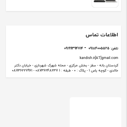
اطلاعات تماس
تلفن:
09184005525
09199394714
kandish.ir[AT]gmail.com
کردستان بانه - سقز - بخش مرکزی - محله شهرک شهرداری - خیابان دکتر
خالدی - کوچه یاس 1 - پلاک : 0 - طبقه : 1 08736248237 - 08736227961