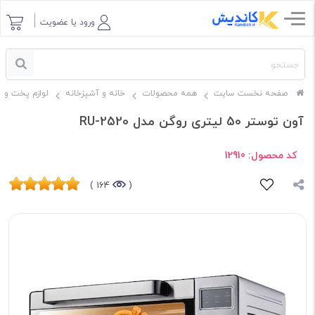
ورود یا عضویت
صفحه نخست سایت
همه محصولات
خانه و آشپزخانه
لوازم پخت و پ
آون توستر 50 لیتری روگن مدل RU-2520
کد محصول:
12910
164 )
(