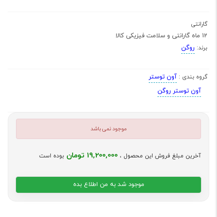
گارانتی
12 ماه گارانتی و سلامت فیزیکی کالا
روگن
برند:
آون توستر
گروه بندی :
آون توستر روگن
موجود نمی باشد
19,200,000 تومان
آخرین مبلغ فروش این محصول ،
بوده است
موجود شد به من اطلاع بده