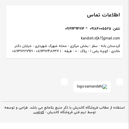
اطلاعات تماس
تلفن:
09184005525
09199394714
kandish.ir[AT]gmail.com
کردستان بانه - سقز - بخش مرکزی - محله شهرک شهرداری - خیابان دکتر
خالدی - کوچه یاس 1 - پلاک : 0 - طبقه : 1 08736248237 - 08736227961
استفاده از مطالب فروشگاه کاندیش با ذکر منبع بلامانع می باشد. طراحی و توسعه
توسط تیم فنی فروشگاه کاندیش -
کارناوب