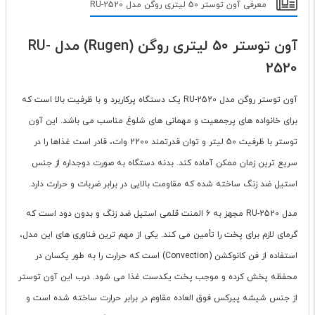
معرفی آون توستر 50 لیتری روگن مدل RU-2520
آون توستر 50 لیتری روگن (Rugen) مدل RU-
2520
آون توستر روگن مدل RU-2520 یک دستگاه پرکاربرد و با ظرفیت بالا است که
برای خانواده های پرجمعیت و مهمانی های شلوغ مناسب می باشد. این آون
توستر با ظرفیت 50 لیتر و توان قدرتمند 2200 وات، قادر است غذاها را در
سریع ترین زمان ممکن آماده کند. بدنه دستگاه به صورت دوجداره از جنس
استیل ضد زنگ ساخته شده که مقاومت بالایی در برابر ضربات و حرارت دارد.
مدل RU-2520 مجهز به 6 المنت قلمی استیل ضد زنگ و بدون دود است که
گرمای لازم برای پخت را تأمین می کند. یکی از مهم ترین فناوری های این مدل،
استفاده از فن کانوکشن (Convection) است که حرارت را به طور یکسان در
محفظه پخش کرده و موجب پخت یکدست غذا می شود. درب این آون توستر
از جنس شیشه پیرکس فوق العاده مقاوم در برابر حرارت ساخته شده است و