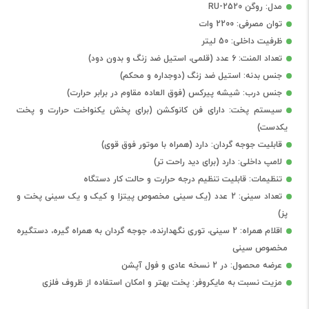
مدل: روگن RU-2520
توان مصرفی: 2200 وات
ظرفیت داخلی: 50 لیتر
تعداد المنت: 6 عدد (قلمی، استیل ضد زنگ و بدون دود)
جنس بدنه: استیل ضد زنگ (دوجداره و محکم)
جنس درب: شیشه پیرکس (فوق العاده مقاوم در برابر حرارت)
سیستم پخت: دارای فن کانوکشن (برای پخش یکنواخت حرارت و پخت
یکدست)
قابلیت جوجه گردان: دارد (همراه با موتور فوق قوی)
لامپ داخلی: دارد (برای دید راحت تر)
تنظیمات: قابلیت تنظیم درجه حرارت و حالت کار دستگاه
تعداد سینی: 2 عدد (یک سینی مخصوص پیتزا و کیک و یک سینی پخت و
پز)
اقلام همراه: 2 سینی، توری نگهدارنده، جوجه گردان به همراه گیره، دستگیره
مخصوص سینی
عرضه محصول: در 2 نسخه عادی و فول آپشن
مزیت نسبت به مایکروفر: پخت بهتر و امکان استفاده از ظروف فلزی