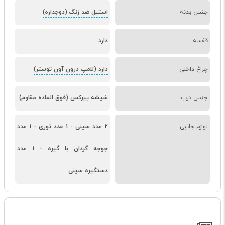
جنس بدنه
استیل ضد زنگ (دوجداره)
قفسه
دارد
چراغ داخلی
دارد (لامپ درون آون توستر)
جنس درب
شیشه پیرکس (فوق العاده مقاوم)
لوازم جانبی
2 عدد سینی
-
1 عدد توری
-
1 عدد
جوجه گردان با گیره
-
1 عدد
دستگیره سینی