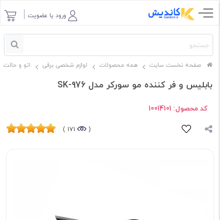
ورود یا عضویت
صفحه نخست سایت
همه محصولات
لوازم شخصی برقی
اتو و حالت 
بابلیس و فر کننده مو سورکر مدل SK-976
کد محصول:
10014101
171 )
(