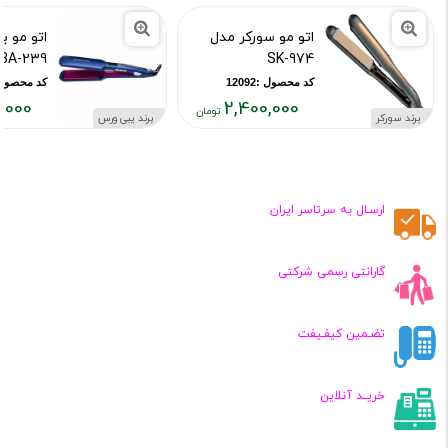
اتو مو سورکر مدل
اتو مو 
BA-239
SK-974
کد محصول :12092
کد محصول :14093
,000
2,400,000
برند سورکر
برند یبی ورس
قیمت
قیمت
فعلی:
فعلی:
,۳۰۰,۰۰۰
۲,۴۰۰,۰۰۰
تومان
تومان
ارسـال به سرتاسر ایران
گارانتی رسمی شرکتی
تضـمین کیفـیفت
خریــد آنلاین