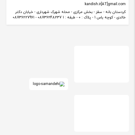
kandish.ir[AT]gmail.com
کردستان بانه - سقز - بخش مرکزی - محله شهرک شهرداری - خیابان دکتر
خالدی - کوچه یاس 1 - پلاک : 0 - طبقه : 1 08736248237 - 08736227961