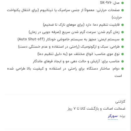
مدل: SK-976
صفحات حرارتی: معمولاً از جنس سرامیک یا تیتانیوم (برای انتقال یکنواخت
حرارت)
قابلیت تنظیم دما: دارد (برای موهای نازک تا ضخیم)
زمان گرم شدن: سرعت گرم شدن سریع (صرفه جویی در زمان)
سیستم ایمنی: مجهز به سیستم خاموشی خودکار (Auto Shut-off)
طراحی: سبک و ارگونومیک (راحتی در استفاده و عدم خستگی دست)
نوع موی مناسب: انواع مختلف مو (به دلیل تنظیم دما)
مناسب برای: آرایش و حالت دهی مو و ایجاد فرهای ماندگار
دوام: ساختار دستگاه برای راحتی در استفاده و کیفیت بالا طراحی شده
است
گارانتی
ضمانت اصالت و بازگشت کالا تا 7 روز
سورکر
برند: