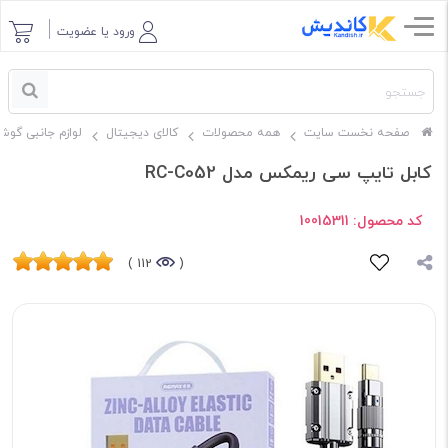
ورود یا عضویت
صفحه نخست سایت
همه محصولات
کالای دیجیتال
لوازم جانبی گوش
کابل تایپ سی ریمکس مدل RC-C052
کد محصول:
10015311
112 )
(