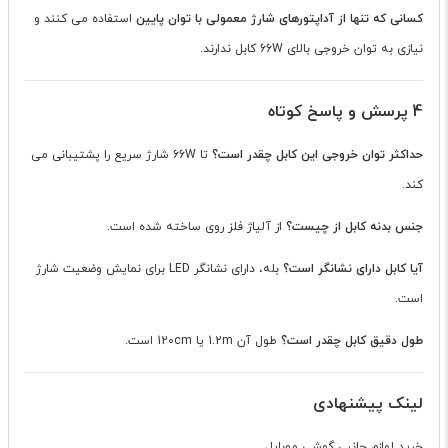
کسانی که تنها از آداپتورهای شارژ معمولی با توان پایین
استفاده می کنند و
نیازی به توان خروجی بالای 66W کابل ندارند.
4 پرسش و پاسخ کوتاه
حداکثر توان خروجی این کابل چقدر است؟
تا 66W شارژ سریع را پشتیبانی می
کند.
جنس بدنه کابل از چیست؟
از آلیاژ فلز روی ساخته شده است.
آیا کابل دارای نشانگر است؟
بله، دارای نشانگر LED برای نمایش وضعیت شارژ
است.
طول دقیق کابل چقدر است؟
طول آن 1.2m یا 120cm است.
لینک پیشنهادی
خرید لوازم جانبی گوشی موبایل