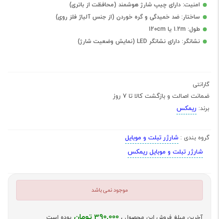
امنیت: دارای چیپ شارژ هوشمند (محافظت از باتری)
ساختار: ضد خمیدگی و گره خوردن (از جنس آلیاژ فلز روی)
طول: 1.2m یا 120cm
نشانگر: دارای نشانگر LED (نمایش وضعیت شارژ)
گارانتی
ضمانت اصالت و بازگشت کالا تا 7 روز
ریمکس
برند:
شارژر تبلت و موبایل
گروه بندی :
شارژر تبلت و موبایل ریمکس
موجود نمی باشد
390,000 تومان
آخرین مبلغ فروش این محصول ،
بوده است