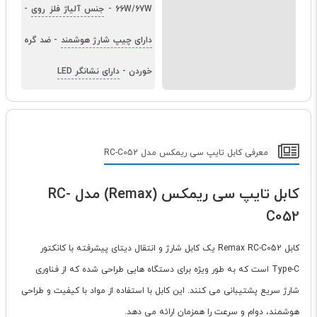
66W/67W
-
جنس آلیاژ فلز روی
-
دارای چیپ شارژ هوشمند
-
ضد گره
خوردن
-
دارای نشانگر LED
معرفی کابل تایپ سی ریمکس مدل RC-C052
کابل تایپ سی ریمکس (Remax) مدل RC-
C052
کابل Remax RC-C052 یک کابل شارژ و انتقال دیتای پیشرفته با کانکتور
Type-C است که به طور ویژه برای دستگاه هایی طراحی شده که از فناوری
شارژ سریع پشتیبانی می کنند. این کابل با استفاده از مواد با کیفیت و طراحی
هوشمند، دوام و سرعت را همزمان ارائه می دهد.