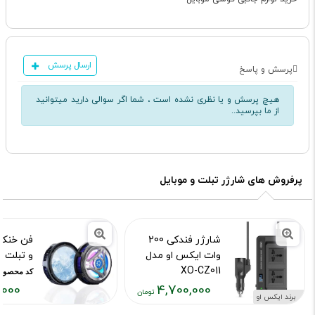
ارسال پرسش
پرسش و پاسخ
هیچ پرسش و یا نظری نشده است ، شما اگر سوالی دارید میتوانید
از ما بپرسید..
پرفروش های شارژر تبلت و موبایل
شارژر فندکی 200
فن خنک 
وات ایکس او مدل
و تبلت مد
XO-CZ011
کد محصول :15889
,000
4,700,000
کد محصول :10015502
برند ایکس او
قیمت
قیمت