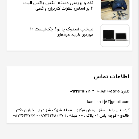
نقد و بررسی دسته ایکس باکس الیت
2 بر اساس نظرات کاربران واقعی
لپ‌تاپ استوک یا نو؟ چک‌لیست ۱۰
موردی خرید حرفه‌ای
اطلاعات تماس
تلفن:
09184005525
09199394714
kandish.ir[AT]gmail.com
کردستان بانه - سقز - بخش مرکزی - محله شهرک شهرداری - خیابان دکتر
خالدی - کوچه یاس 1 - پلاک : 0 - طبقه : 1 08736248237 - 08736227961