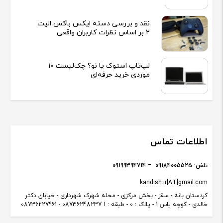
نقد و بررسی دسته ایکس باکس الیت
2 بر اساس نظرات کاربران واقعی
لپ‌تاپ استوک یا نو؟ چک‌لیست ۱۰
موردی خرید حرفه‌ای
اطلاعات تماس
تلفن:
09184005525
09199394714
kandish.ir[AT]gmail.com
کردستان بانه - سقز - بخش مرکزی - محله شهرک شهرداری - خیابان دکتر
خالدی - کوچه یاس 1 - پلاک : 0 - طبقه : 1 08736248237 - 08736227961