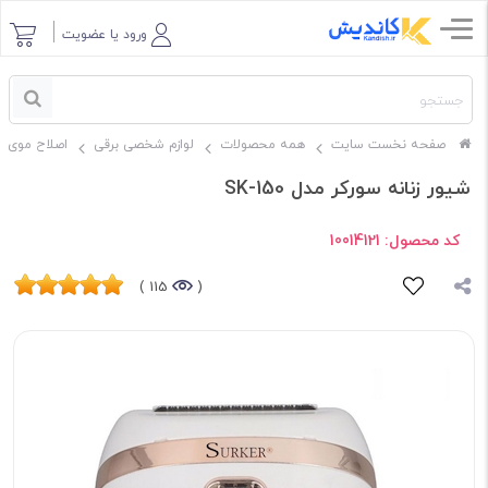
ورود یا عضویت
صفحه نخست سایت
همه محصولات
لوازم شخصی برقی
اصلاح موی س
شیور زنانه سورکر مدل SK-150
کد محصول:
10014121
115 )
(