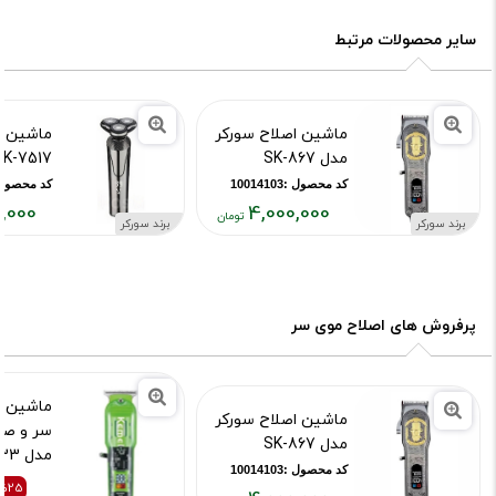
سایر محصولات مرتبط
ماشین اصلاح سورکر
ماشین ا
مدل SK-867
SK-7517
کد محصول :10014103
کد محصول :071
,000
4,000,000
برند سورکر
برند سورکر
قیمت
قیمت
فعلی:
فعلی:
۵۵۰,۰۰۰
۴,۰۰۰,۰۰۰
تومان
تومان
پرفروش های اصلاح موی سر
ماشین ا
ماشین اصلاح سورکر
سر و ص
مدل SK-867
مدل KM-1133
کد محصول :10014103
کد محصول :15264
%25