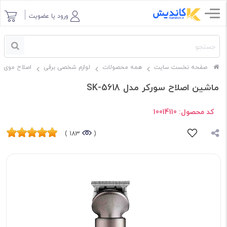
ورود یا عضویت
صفحه نخست سایت
همه محصولات
لوازم شخصی برقی
اصلاح موی س
ماشین اصلاح سورکر مدل SK-5618
کد محصول:
10014110
183 )
(