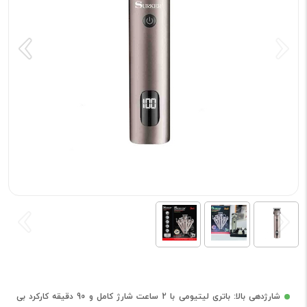
شارژدهی بالا: باتری لیتیومی با 2 ساعت شارژ کامل و 90 دقیقه کارکرد بی