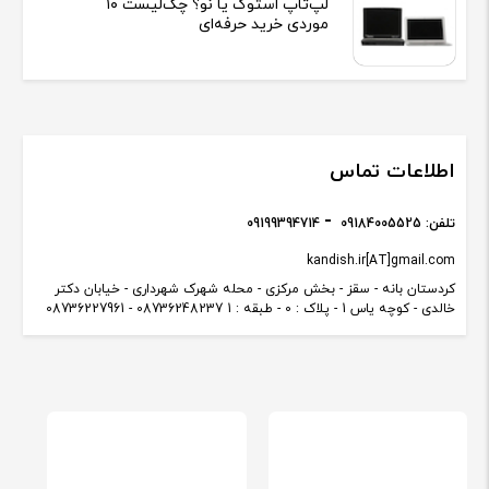
لپ‌تاپ استوک یا نو؟ چک‌لیست ۱۰
موردی خرید حرفه‌ای
اطلاعات تماس
تلفن:
09184005525
09199394714
kandish.ir[AT]gmail.com
کردستان بانه - سقز - بخش مرکزی - محله شهرک شهرداری - خیابان دکتر
خالدی - کوچه یاس 1 - پلاک : 0 - طبقه : 1 08736248237 - 08736227961