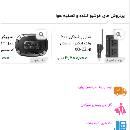
پرفروش های خوشبو کننده و تصفیه هوا
شارژر فندکی 200
اسپیکر خ
وات ایکس او مدل
مدل TS-6975 V3
XO-CZ011
کد محصول :78
0,000
4,700,000
کد محصول :10015502
برند ایکس او
برند پایونیر
قیمت
قیمت
فعلی:
فعلی:
,۹۰۰,۰۰۰
۴,۷۰۰,۰۰۰
تومان
تومان
ارسـال به سرتاسر ایران
گارانتی رسمی شرکتی
تضـمین کیفـیفت