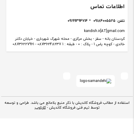
اطلاعات تماس
تلفن:
09184005525
09199394714
kandish.ir[AT]gmail.com
کردستان بانه - سقز - بخش مرکزی - محله شهرک شهرداری - خیابان دکتر
خالدی - کوچه یاس 1 - پلاک : 0 - طبقه : 1 08736248237 - 08736227961
استفاده از مطالب فروشگاه کاندیش با ذکر منبع بلامانع می باشد. طراحی و توسعه
توسط تیم فنی فروشگاه کاندیش -
کارناوب