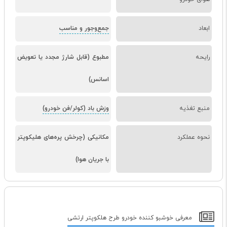
ابعاد
جمع‌وجور و مناسب
رایحه
مطبوع (قابل شارژ مجدد یا تعویض
اسانس)
منبع تغذیه
وزش باد (کولر/فن خودرو)
نحوه عملکرد
مکانیکی (چرخش پره‌های هلیکوپتر
با جریان هوا)
معرفی خوشبو کننده خودرو طرح هلکوپتر ارتشی