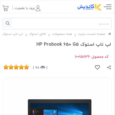
ورود یا عضویت
صفحه نخست سایت
همه محصولات
کالای استوک
لپ تاپ استوک
لپ تاپ استوک HP Probook 650 G5
کد محصول:
10015836
78 )
(