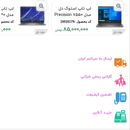
لپ تاپ استوک دل
لپ تاپ 
مدل Precision 7550
مدل Latitude 5330
کد محصول :10016179
کد محصول :16193
0,000
85,000,000
برند دل
برند دل
قیمت
قیمت
فعلی:
فعلی:
۵۰۰,۰۰۰
۸۵,۰۰۰,۰۰۰
تومان
تومان
ارسـال به سرتاسر ایران
گارانتی رسمی شرکتی
تضـمین کیفـیفت
خریــد آنلاین