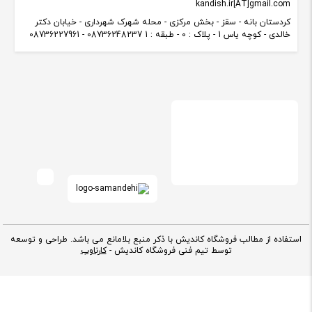
kandish.ir[AT]gmail.com
کردستان بانه - سقز - بخش مرکزی - محله شهرک شهرداری - خیابان دکتر
خالدی - کوچه یاس 1 - پلاک : 0 - طبقه : 1 08736248237 - 08736227961
استفاده از مطالب فروشگاه کاندیش با ذکر منبع بلامانع می باشد. طراحی و توسعه
توسط تیم فنی فروشگاه کاندیش -
کارناوب