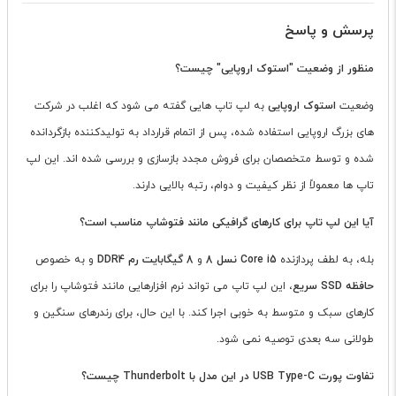
پرسش و پاسخ
منظور از وضعیت "استوک اروپایی" چیست؟
وضعیت
استوک اروپایی
به لپ تاپ هایی گفته می شود که اغلب در شرکت
های بزرگ اروپایی استفاده شده، پس از اتمام قرارداد به تولیدکننده بازگردانده
شده و توسط متخصصان برای فروش مجدد بازسازی و بررسی شده اند. این لپ
تاپ ها معمولاً از نظر کیفیت و دوام، رتبه بالایی دارند.
آیا این لپ تاپ برای کارهای گرافیکی مانند فتوشاپ مناسب است؟
بله، به لطف پردازنده
Core i5 نسل 8
و
8 گیگابایت رم DDR4
و به خصوص
حافظه SSD سریع
، این لپ تاپ می تواند نرم افزارهایی مانند فتوشاپ را برای
کارهای سبک و متوسط به خوبی اجرا کند. با این حال، برای رندرهای سنگین و
طولانی سه بعدی توصیه نمی شود.
تفاوت پورت USB Type-C در این مدل با Thunderbolt چیست؟