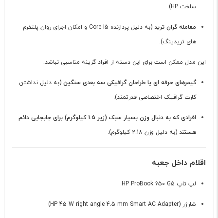
ساخت HP).
معامله گران ترید
(به دلیل پردازنده Core i5 و امکان اجرای روان پلتفرم
های تریدینگ).
این مدل ممکن است برای این دسته از افراد گزینه مناسبی نباشد:
گیمرهای حرفه ای یا طراحان گرافیکی سه بعدی سنگین
(به دلیل نداشتن
کارت گرافیک اختصاصی قدرتمند).
افرادی که به دنبال وزن بسیار سبک (زیر 1.5 کیلوگرم) برای جابجایی دائم
هستند
(به دلیل وزن 2.18 کیلوگرم).
اقلام داخل جعبه
لپ تاپ HP ProBook 650 G5
شارژر (HP 45 W right angle 4.5 mm Smart AC Adapter)