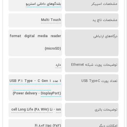
مشخصات اسپیکر
بلندگوهای داخلی استریو
مشخصات تاچ پد
Multi Touch
درگاه‌های ارتباطی
format digital media reader
(microSD)
توضیحات پورت شبکه Ethernet
دارد
تعداد پورت USB Type-C
1 عدد USB 3.1 Type
C Gen 1
-
(Power delivery
-
DisplayPort)
توضیحات باتری
ion
-
cell Long Life (48 WHr) Li
امکانات دیگر
Fi 802.11ac (2x2)