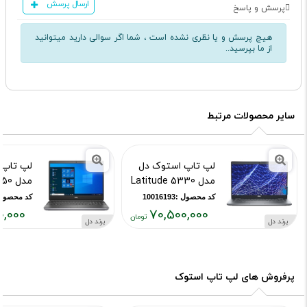
ارسال پرسش
پرسش و پاسخ
هیچ پرسش و یا نظری نشده است ، شما اگر سوالی دارید میتوانید
از ما بپرسید..
سایر محصولات مرتبط
لپ تاپ استوک دل
لپ تاپ 
مدل Latitude 5330
مدل Precision 7550
کد محصول :10016193
کد محصول :16179
0,000
70,500,000
برند دل
برند دل
قیمت
قیمت
فعلی:
فعلی:
۰۰۰,۰۰۰
۷۰,۵۰۰,۰۰۰
تومان
تومان
پرفروش های لپ تاپ استوک