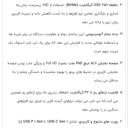
حافظه SSD 256 گیگابایت (NVMe):
استفاده از SSD پرسرعت، زمان راه
اندازی و بارگذاری تمامی نرم افزارها را به شدت کاهش داده و تجربه کاربری
روان تری را ارائه می دهد.
بدنه تمام آلومینیومی:
این ساختار دوام و مقاومت دستگاه در برابر ضربه ها
و استفاده طولانی مدت را افزایش می دهد که برای یک لپ تاپ استوک یک
مزیت مهم است.
صفحه نمایش 15.6 اینچ FHD مات:
وضوح Full HD و ویژگی مات بودن صفحه
نمایش، کاربری در محیط های پرنور را بهبود بخشیده و خستگی چشم را به
حداقل می رساند.
قابلیت ارتقای رم تا 32 گیگابایت:
انعطاف پذیری بالا برای ارتقای رم تضمین
می کند که لپ تاپ می تواند نیازهای آینده کاربر یا اجرای نرم افزارهای
سنگین تر را پوشش دهد.
پورت های متنوع و کاربردی:
شامل
،
USB 3.1 Gen 1
USB-C Gen 1 (با