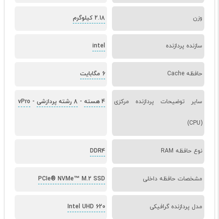
وزن
2.18 کیلوگرم
سازنده پردازنده
intel
حافظه Cache
6 مگابایت
سایر توضیحات پردازنده مرکزی
4 هسته
-
8 رشته پردازشی
-
vPro
(CPU)
نوع حافظه RAM
DDR4
مشخصات حافظه داخلی
PCIe® NVMe™ M.2 SSD
مدل پردازنده گرافیکی
Intel UHD 620