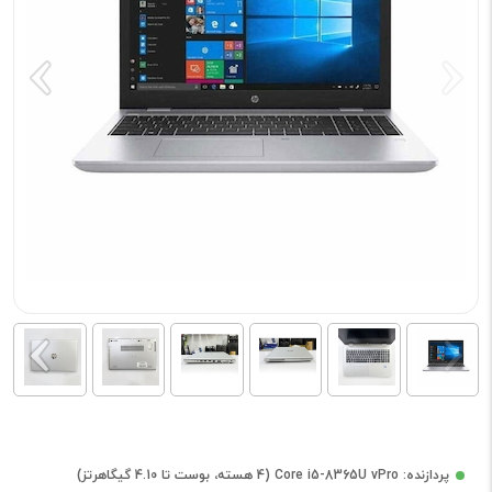
پردازنده: Core i5-8365U vPro (4 هسته، بوست تا 4.10 گیگاهرتز)