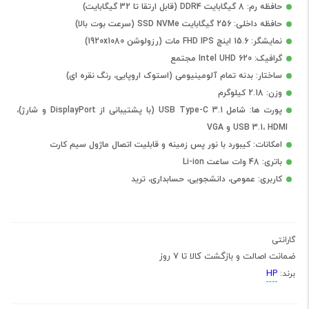
حافظه رم: 8 گیگابایت DDR4 (قابل ارتقا تا 32 گیگابایت)
حافظه داخلی: 256 گیگابایت SSD NVMe (سرعت بوت بالا)
نمایشگر: 15.6 اینچ FHD IPS مات (رزولوشن 1920x1080)
گرافیک: Intel UHD 620 مجتمع
ساختار: بدنه تمام آلومینیومی (استوک اروپایی، رنگ نقره ای)
وزن: 2.18 کیلوگرم
پورت ها: شامل USB Type-C 3.1 (با پشتیبانی از DisplayPort و شارژ)،
USB 3.1، HDMI و VGA
امکانات: کیبورد با نور پس زمینه و قابلیت اتصال ماژول سیم کارت
باتری: 48 وات ساعت Li-ion
کاربری: عمومی، دانشجویی، حسابداری، ترید
گارانتی
ضمانت اصالت و بازگشت کالا تا 7 روز
HP
برند: