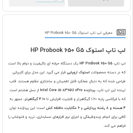
معرفی لپ تاپ استوک HP Probook 650 G5
لپ تاپ استوک HP Probook 650 G5
لپ تاپ
HP ProBook 650 G5
یک دستگاه حرفه ای باکیفیت و دوام بالا است
که در دسته محصولات
استوک اروپایی
قرار می گیرد. این مدل برای کاربرانی
طراحی شده که به دنبال عملکرد قابل اطمینان و ساختاری مقاوم هستند. قلب
تپنده این لپ تاپ،
پردازنده Intel Core i5-8365U vPro
از نسل هشتم است
که با فرکانس پایه 1.60 گیگاهرتز و قابلیت افزایش تا
4.10 گیگاهرتز
، مجهز به
4 هسته و 8 رشته پردازشی
و
6 مگابایت حافظه کش
است؛ این پردازنده توان
کافی برای انجام چندوظیفگی و اجرای نرم افزارهای حسابداری، ترید و فتوشاپ را
فراهم می کند.