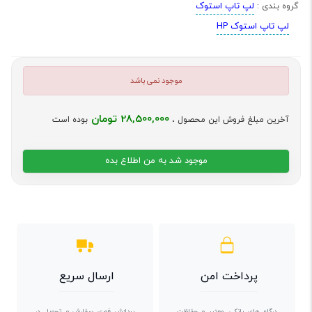
لپ تاپ استوک
گروه بندی :
لپ تاپ استوک HP
موجود نمی باشد
28,500,000 تومان
آخرین مبلغ فروش این محصول ،
بوده است
موجود شد به من اطلاع بده
پرداخت امن
ارسال سریع
درگاه های بانکی معتبر و حفاظت
پردازش فوری سفارش و تحویل در