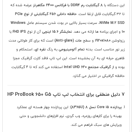
این دستگاه با
8 گیگابایت رم DDR4 با فرکانس 2400 مگاهرتز
عرضه شده که
تا 32 گیگابایت قابل ارتقا است.
حافظه داخلی 256 گیگابایتی از نوع PCIe
NVMe M.2 SSD
، سرعت بسیار بالایی در بوت شدن سیستم عامل
Windows
10
و اجرای برنامه ها ارائه می دهد.
نمایشگر 15.6 اینچی
آن از نوع
FHD IPS
با
رزولوشن
1920x1080
و سطح
مات (Anti-glare)
است که برای کار طولانی مدت
زیر نور مناسب است. بدنه
تمام آلومینیومی
به رنگ
نقره ای
، استحکام و
ظاهری حرفه ای به آن بخشیده است. این لپ تاپ فاقد کارت گرافیک مجزا
بوده و از
گرافیک مجتمع Intel UHD 620
استفاده می کند که تا 4 گیگابایت
حافظه گرافیکی در اختیار می گذارد.
7 دلیل منطقی برای انتخاب لپ تاپ HP ProBook 650 G5
پردازنده Core i5 نسل 8 (8365U):
این پردازنده چهار هسته ای عملکرد
بهینه را برای کارهای روزمره، وب گردی، نرم افزارهای دانشجویی و حتی
ویرایش های سبک فراهم می کند.