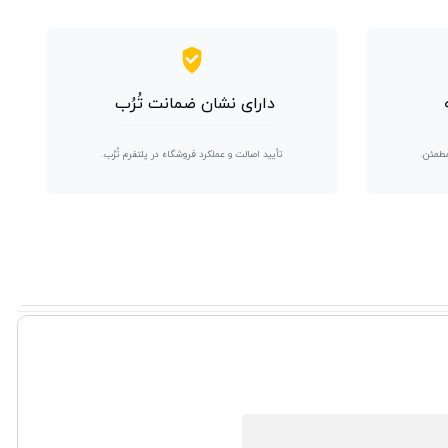
دارای نشان ضمانت تُرُب
مطمئن.
تأیید اصالت و عملکرد فروشگاه در پلتفرم تُرُب.