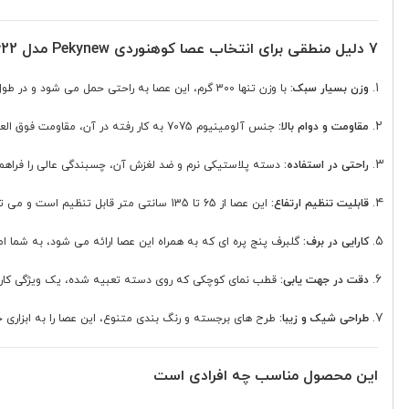
7 دلیل منطقی برای انتخاب عصا کوهنوردی Pekynew مدل KR622
وزن بسیار سبک:
با وزن تنها 300 گرم، این عصا به راحتی حمل می شود و در طول مسیرهای طولانی باعث خستگی کمتر شما خواهد شد.
مقاومت و دوام بالا:
جنس آلومینیوم 7075 به کار رفته در آن، مقاومت فوق العاده ای در برابر فشار و ضربه دارد و طول عمر طولانی محصول را تضمین می کند.
راحتی در استفاده:
دسته پلاستیکی نرم و ضد لغزش آن، چسبندگی عالی را فراهم
قابلیت تنظیم ارتفاع:
این عصا از 65 تا 135 سانتی متر قابل تنظیم است و می توانید آن را متناسب با قد، نوع مسیر و شیب مورد نظر خود تنظیم کنید.
کارایی در برف:
گلبرف پنج پره ای که به همراه این عصا ارائه می شود، به شما ام
دقت در جهت یابی:
قطب نمای کوچکی که روی دسته تعبیه شده، یک ویژگی کاربرد
طراحی شیک و زیبا:
طرح های برجسته و رنگ بندی متنوع، این عصا را به ابزاری 
این محصول مناسب چه افرادی است