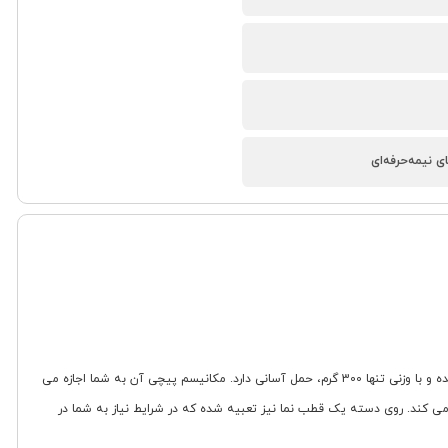
ی نیمه‌حرفه‌ای
عصا یا باتوم کوهنوردی Pekynew مدل KR622، ابزاری ایده آل برای فعالیت های کوهنوردی نیمه حرفه ای است. این عصا از آلومینیوم سبک و بسیار مقاوم 7075 ساخته شده و با وزنی تنها 300 گرم، حمل آسانی دارد. مکانیسم پیچی آن به شما اجازه می
زیادی را فراهم می کند. روی دسته یک قطب نما نیز تعبیه شده که در شرایط نیاز به شما در