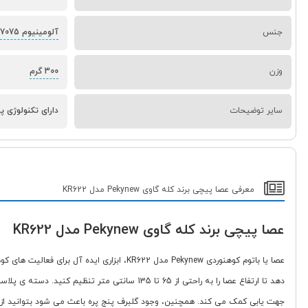
جنس
آلومینیوم 7075
وزن
300 گرم
سایر توضیحات
دارای تکنولوژی پ
معرفی عصا پیچی برند کله گاوی Pekynew مدل KR622
عصا پیچی برند کله گاوی Pekynew مدل KR622
دهد تا ارتفاع عصا را به راحتی از 65 تا 135 
جهت یابی کمک می کند. همچنین، وجود گلبرف پنج پره باعث می شود بتوانید از این