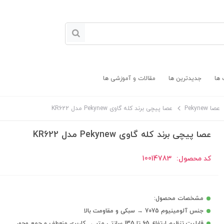
 ها
جدیدترین ها
مقالات و آموزشی ها
عصا Pekynew
عصا پیچی برند کله گاوی Pekynew مدل KR622
عصا پیچی برند کله گاوی Pekynew مدل KR622
کد محصول:
10014783
مشخصات محصول:
جنس آلومینیوم 7075 → سبکی و مقاومت بالا
قابلیت تنظیم ارتفاع 65 تا 135 سانتی متر → کاربری منعطف و جمع وجور