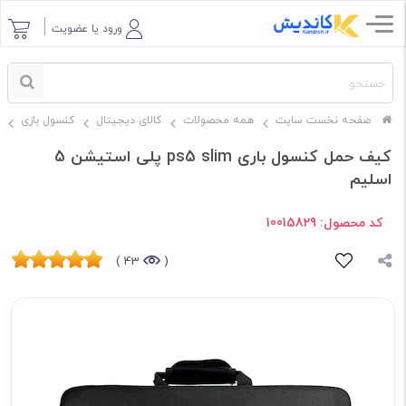
ورود یا عضویت
صفحه نخست سایت
همه محصولات
کالای دیجیتال
کنسول بازی
کیف حمل کنسول باری ps5 slim پلی استیشن 5
اسلیم
کد محصول:
10015829
43 )
(