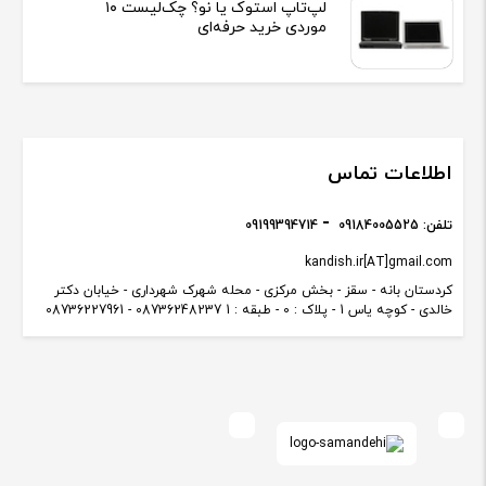
لپ‌تاپ استوک یا نو؟ چک‌لیست ۱۰
موردی خرید حرفه‌ای
اطلاعات تماس
تلفن:
09184005525
09199394714
kandish.ir[AT]gmail.com
کردستان بانه - سقز - بخش مرکزی - محله شهرک شهرداری - خیابان دکتر
خالدی - کوچه یاس 1 - پلاک : 0 - طبقه : 1 08736248237 - 08736227961