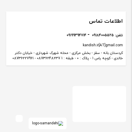
اطلاعات تماس
تلفن:
09184005525
09199394714
kandish.ir[AT]gmail.com
کردستان بانه - سقز - بخش مرکزی - محله شهرک شهرداری - خیابان دکتر
خالدی - کوچه یاس 1 - پلاک : 0 - طبقه : 1 08736248237 - 08736227961