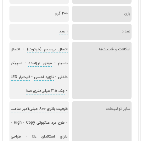
وزن
200 گرم
تعداد
1 عدد
امکانات و قابلیت‌ها
اتصال بی‌سیم (بلوتوث)
-
اتصال
باسیم
-
موتور لرزاننده
-
اسپیکر
داخلی
-
تاچ‌پد لمسی
-
لایت‌بار LED
-
جک 3.5 میلی‌متری صدا
سایر توضیحات
ظرفیت باتری 800 میلی‌آمپر ساعت
-
طرح مرد عنکبوتی High
Copy
-
-
دارای استاندارد CE
-
طراحی