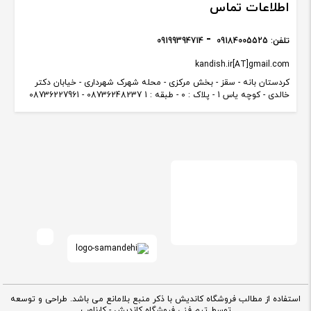
اطلاعات تماس
تلفن:
09184005525
09199394714
kandish.ir[AT]gmail.com
کردستان بانه - سقز - بخش مرکزی - محله شهرک شهرداری - خیابان دکتر
خالدی - کوچه یاس 1 - پلاک : 0 - طبقه : 1 08736248237 - 08736227961
استفاده از مطالب فروشگاه کاندیش با ذکر منبع بلامانع می باشد. طراحی و توسعه
توسط تیم فنی فروشگاه کاندیش -
کارناوب