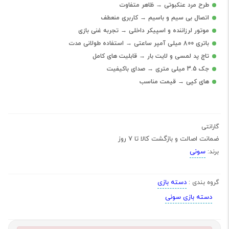
طرح مرد عنکبوتی → ظاهر متفاوت
اتصال بی سیم و باسیم → کاربری منعطف
موتور لرزاننده و اسپیکر داخلی → تجربه غنی بازی
باتری 800 میلی آمپر ساعتی → استفاده طولانی مدت
تاچ پد لمسی و لایت بار → قابلیت های کامل
جک 3.5 میلی متری → صدای باکیفیت
های کپی → قیمت مناسب
گارانتی
ضمانت اصالت و بازگشت کالا تا 7 روز
سونی
برند:
دسته بازی
گروه بندی :
دسته بازی سونی