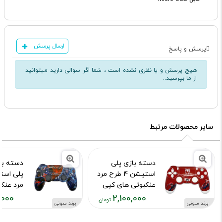
ارسال پرسش
پرسش و پاسخ
هیچ پرسش و یا نظری نشده است ، شما اگر سوالی دارید میتوانید
از ما بپرسید..
سایر محصولات مرتبط
دسته بازی پلی
دسته با
استیشن 4 طرح مرد
عنکبوتی های کپی
مرد عنک
,000
2,100,000
کد محصول :10015973
کد محصول :15755
برند سونی
برند سونی
قیمت
قیمت
فعلی:
فعلی: