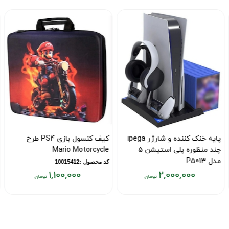
پایه خنک کننده و شارژر ipega
کیف کنسول بازی PS4 طرح
چند منظوره پلی استیشن 5
Mario Motorcycle
مدل P5013
کد محصول :10015412
1,100,000
2,000,000
کد محصول :12307
قیمت
قیمت
ق
فعلی:
فعلی:
ف
۰
۱,۱۰۰,۰۰۰
۲,۰۰۰,۰۰۰
تومان
تومان
ت