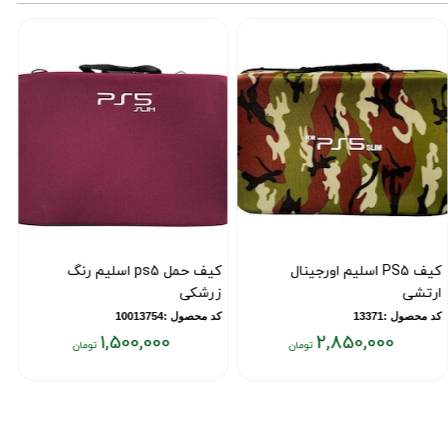
کیف PS5 اسلیم اورجینال
کیف حمل ps5 اسلیم رنگ
ک
ارتشی
زرشکی
4 طرح
کد محصول :13371
کد محصول :10013754
ک
1,500,000
2,850,000
یمت
قیمت
ق
علی:
فعلی:
فع
۰۰
۱,۵۰۰,۰۰۰
۲,۸۵۰,۰۰
ومان
تومان
تو