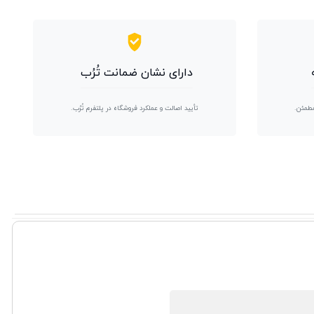
دارای نشان ضمانت تُرُب
مطمئن.
تأیید اصالت و عملکرد فروشگاه در پلتفرم تُرُب.