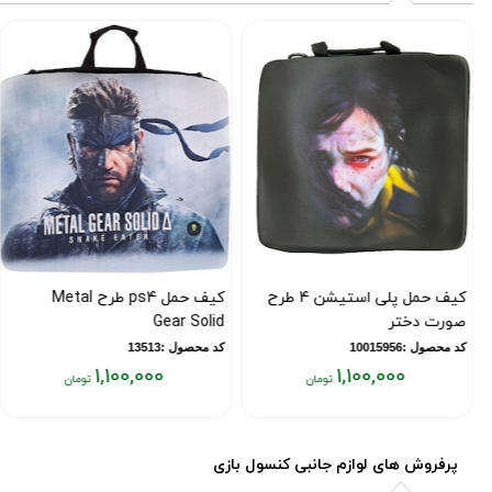
کیف حمل پلی استیشن 4 طرح
کیف حمل ps4 طرح Metal
صورت دختر
Gear Solid
کد محصول :10015956
کد محصول :13513
1,100,000
1,100,000
قیمت
قیمت
فعلی:
فعلی:
۱,۱۰۰,۰۰۰
۱,۱۰۰,۰۰۰
پرفروش های لوازم جانبی کنسول بازی
تومان
تومان