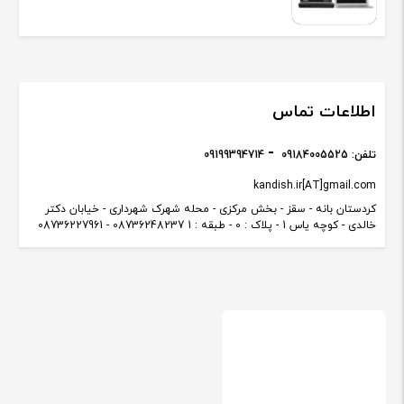
اطلاعات تماس
تلفن:
09184005525
09199394714
kandish.ir[AT]gmail.com
کردستان بانه - سقز - بخش مرکزی - محله شهرک شهرداری - خیابان دکتر
خالدی - کوچه یاس 1 - پلاک : 0 - طبقه : 1 08736248237 - 08736227961