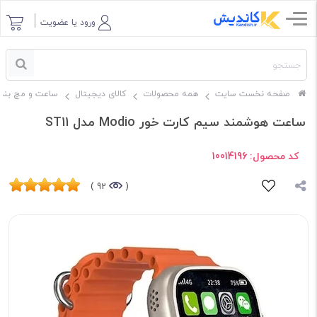
ورود یا عضویت
صفحه نخست سایت
همه محصولات
کالای دیجیتال
ساعت و مچ بند
ساعت هوشمند سیم کارت خور Modio مدل ST11
کد محصول:
10014196
92 )
(