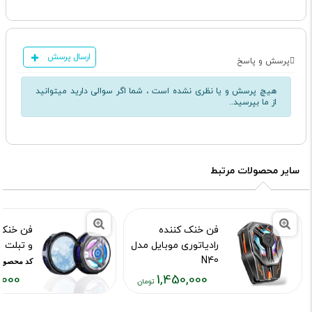
ارسال پرسش
پرسش و پاسخ
هیچ پرسش و یا نظری نشده است ، شما اگر سوالی دارید میتوانید
از ما بپرسید..
سایر محصولات مرتبط
فن خنک کننده
فن خنک 
رادیاتوری موبایل مدل
و تبلت مد
N40
کد محصول :15889
,000
1,450,000
کد محصول :10015892
قیمت
قیمت
فعلی:
فعلی: