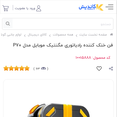
ورود یا عضویت
صفحه نخست سایت
همه محصولات
کالای دیجیتال
لوازم جانبی گوش
فن خنک کننده رادیاتوری مگنتیک موبایل مدل P70
کد محصول:
10015888
63 )
(