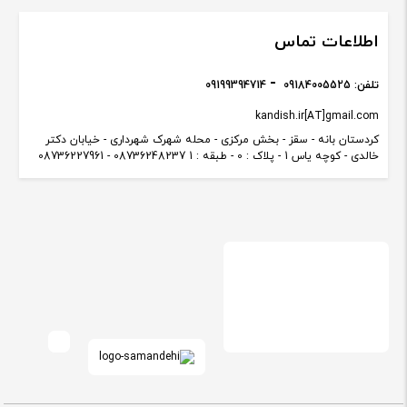
اطلاعات تماس
تلفن:
09184005525
09199394714
kandish.ir[AT]gmail.com
کردستان بانه - سقز - بخش مرکزی - محله شهرک شهرداری - خیابان دکتر
خالدی - کوچه یاس 1 - پلاک : 0 - طبقه : 1 08736248237 - 08736227961