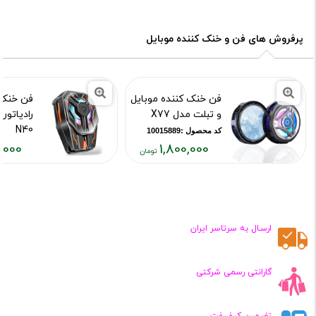
,۸۰۰,۰۰۰
۱,۴۵۰,۰۰۰
تومان
تومان
پرفروش های فن و خنک کننده موبایل
فن خنک کننده موبایل
فن خنک 
و تبلت مدل X77
رادیاتور
N40
کد محصول :10015889
,000
1,800,000
کد محصول :15892
قیمت
قیمت
فعلی:
فعلی:
,۴۵۰,۰۰۰
۱,۸۰۰,۰۰۰
تومان
تومان
ارسـال به سرتاسر ایران
گارانتی رسمی شرکتی