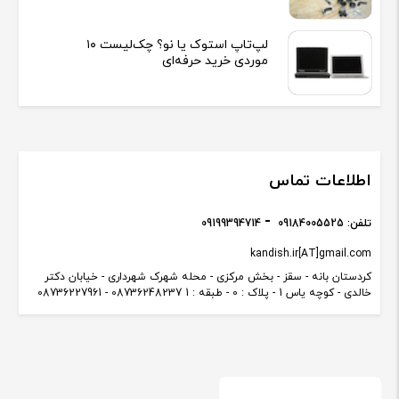
لپ‌تاپ استوک یا نو؟ چک‌لیست ۱۰
موردی خرید حرفه‌ای
اطلاعات تماس
تلفن:
09184005525
09199394714
kandish.ir[AT]gmail.com
کردستان بانه - سقز - بخش مرکزی - محله شهرک شهرداری - خیابان دکتر
خالدی - کوچه یاس 1 - پلاک : 0 - طبقه : 1 08736248237 - 08736227961