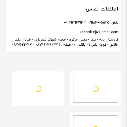
اطلاعات تماس
تلفن:
09184005525
09199394714
kandish.ir[AT]gmail.com
کردستان بانه - سقز - بخش مرکزی - محله شهرک شهرداری - خیابان دکتر
خالدی - کوچه یاس 1 - پلاک : 0 - طبقه : 1 08736248237 - 08736227961