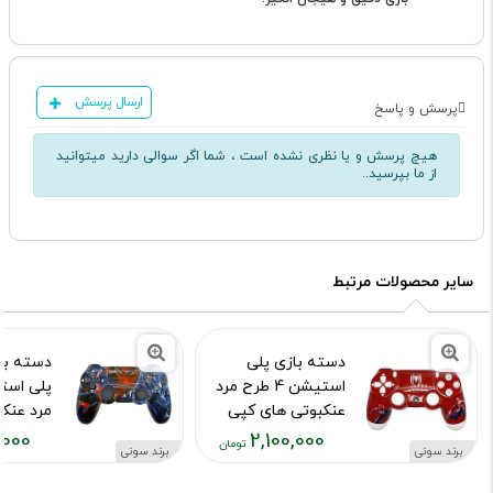
ارسال پرسش
پرسش و پاسخ
هیچ پرسش و یا نظری نشده است ، شما اگر سوالی دارید میتوانید
از ما بپرسید..
سایر محصولات مرتبط
دسته بازی پلی
دسته با
استیشن 4 طرح مرد
عنکبوتی های کپی
مرد عنک
,000
2,100,000
کد محصول :10015973
کد محصول :15755
برند سونی
برند سونی
قیمت
قیمت
فعلی:
فعلی: