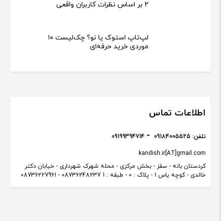
2 بر اساس نظرات کاربران واقعی
لپ‌تاپ استوک یا نو؟ چک‌لیست ۱۰
موردی خرید حرفه‌ای
اطلاعات تماس
تلفن:
09184005525
09199394714
kandish.ir[AT]gmail.com
کردستان بانه - سقز - بخش مرکزی - محله شهرک شهرداری - خیابان دکتر
خالدی - کوچه یاس 1 - پلاک : 0 - طبقه : 1 08736248237 - 08736227961