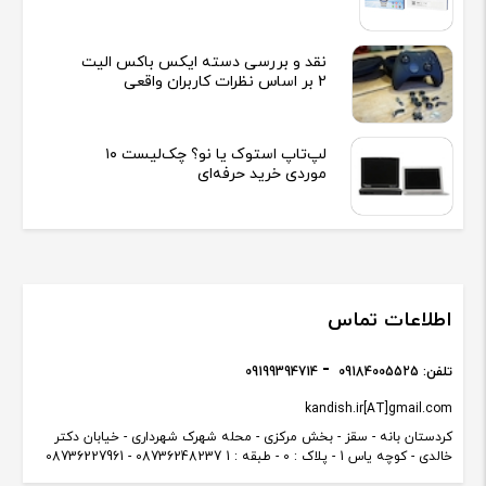
نقد و بررسی دسته ایکس باکس الیت
2 بر اساس نظرات کاربران واقعی
لپ‌تاپ استوک یا نو؟ چک‌لیست ۱۰
موردی خرید حرفه‌ای
اطلاعات تماس
تلفن:
09184005525
09199394714
kandish.ir[AT]gmail.com
کردستان بانه - سقز - بخش مرکزی - محله شهرک شهرداری - خیابان دکتر
خالدی - کوچه یاس 1 - پلاک : 0 - طبقه : 1 08736248237 - 08736227961