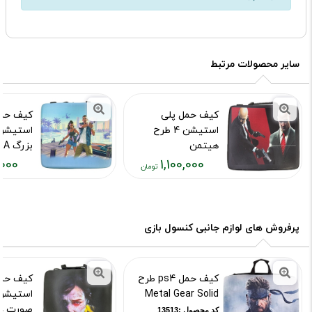
سایر محصولات مرتبط
کیف حمل پلی
کیف حمل
استیشن 4 طرح
هیتمن
بزرگ GTA
,000
1,100,000
کد محصول :10015967
کد محصول :14958
قیمت
قیمت
فعلی:
فعلی:
۱,۱۰۰,۰۰۰
۱,۱۰۰,۰۰۰
تومان
تومان
پرفروش های لوازم جانبی کنسول بازی
کیف حمل ps4 طرح
کیف حمل
Metal Gear Solid
صورت د
کد محصول :13513