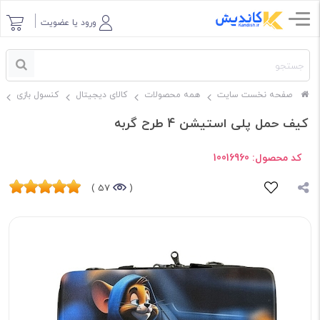
ورود یا عضویت
صفحه نخست سایت
همه محصولات
کالای دیجیتال
کنسول بازی
کیف حمل پلی استیشن 4 طرح گربه
کد محصول:
10016960
57 )
(