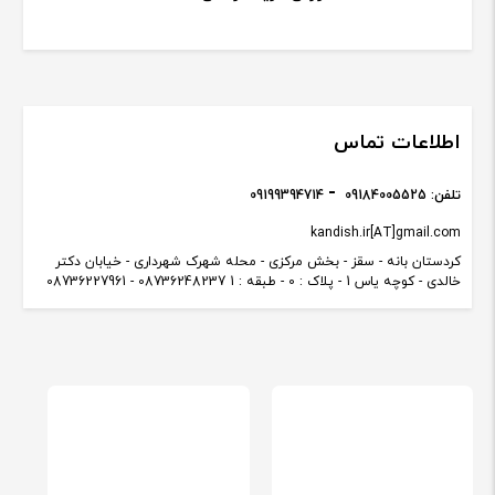
اطلاعات تماس
تلفن:
09184005525
09199394714
kandish.ir[AT]gmail.com
کردستان بانه - سقز - بخش مرکزی - محله شهرک شهرداری - خیابان دکتر
خالدی - کوچه یاس 1 - پلاک : 0 - طبقه : 1 08736248237 - 08736227961