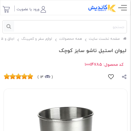
ورود یا عضویت
صفحه نخست سایت
همه محصولات
لوازم سفر و کمپینگ
اجاق و ظ
لیوان استیل تاشو سایز کوچک
کد محصول:
10014785
14 )
(