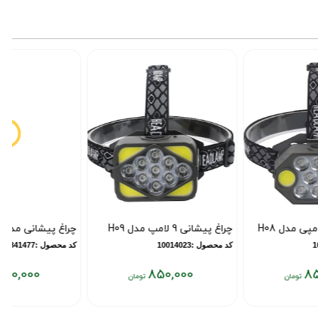
چراغ پیشانی 9 لامپ مدل H09
چراغ پیشانی مدل W679
کد محصول :10014023
کد محصول :11841477
1,050,000
850,000
قیمت
قیمت
فعلی:
فعلی: