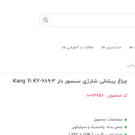
 ها
جدیدترین ها
مقالات و آموزشی ها
شانی
چراغ پیشانی شارژی سنسور دار Kang Yi KY-689-3
کد محصول:
10013656
مشخصات محصول:
جنس بدنه: پلاستیک و سیلیکون
تعداد لامپ: 3 عدد ( XPE + COB )