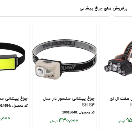
پرفروش های چراغ پیشانی
چراغ پیشانی سنسور دار مدل
چراغ پیشانی مدل TM-G14
SH-S4
کد محصول :10014654
کد محصول :10015648
600,000
430,000
قیمت
قیمت
فعلی:
فعلی: