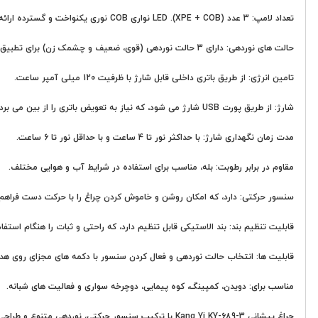
تعداد لامپ: 3 عدد (XPE + COB). LED نواری COB نوری یکنواخت و گسترده ارائه می دهد، در حالی که XPE برای نور متمرکزتر به کار می رود.
حالت های نوردهی: دارای 3 حالت نوردهی (قوی، ضعیف و چشمک زن) برای تطبیق با نیازهای مختلف روشنایی.
تامین انرژی: از طریق باتری داخلی قابل شارژ با ظرفیت 120 میلی آمپر ساعت.
شارژ: از طریق پورت USB شارژ می شود، که نیاز به تعویض باتری را از بین می برد.
مدت زمان نگهداری شارژ: با حداکثر نور تا 4 ساعت و با حداقل نور تا 6 ساعت.
مقاوم در برابر رطوبت: بله، مناسب برای استفاده در شرایط آب و هوایی مختلف.
سنسور حرکتی: دارد، که امکان روشن و خاموش کردن چراغ را با حرکت دست فراهم می
قابلیت تنظیم بند: بند الاستیکی قابل تنظیم دارد، که راحتی و ثبات را هنگام استف
قابلیت ها: انتخاب حالت نوردهی و فعال کردن سنسور با دکمه های مجزای روی هدل
مناسب برای: دویدن، کمپینگ، کوه پیمایی، دوچرخه سواری و فعالیت های شبانه.
چراغ پیشانی Kang Yi KY-689-3 با ترکیب سنسور حرکتی، نوردهی متنوع و طراحی مقاوم، انتخابی مناسب برای کسانی است که به دنبال یک چراغ پیشانی قابل اعتماد و کارآمد برای فعالیت های مختلف هستند.