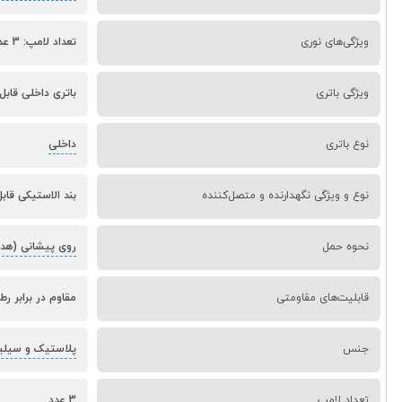
ویژگی‌های نوری
تعداد لامپ: 3 عدد (XPE + COB),حالت نوردهی: 3 حالت (قوی، ضعیف و چشمک‌زن),طراحی نواری LED (نور یکنواخت و گسترده)
ویژگی باتری
باتری داخلی قابل شارژ,ظرفیت باتری: 120 میلی‌آمپر ساعت
نوع باتری
داخلی
نوع و ویژگی نگهدارنده و متصل‌کننده
بند الاستیکی قاب
نحوه حمل
روی پیشانی (هدل
قابلیت‌های مقاومتی
مقاوم در برابر ر
جنس
پلاستیک و سیلی
تعداد لامپ
3 عدد