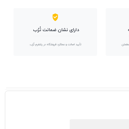
دارای نشان ضمانت تُرُب
مطمئن.
تأیید اصالت و عملکرد فروشگاه در پلتفرم تُرُب.