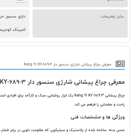
سایر توضیحات
دارای سنسور حر
کمپینگ، کوه‌پیما
معرفی چراغ پیشانی شارژی سنسور دار Kang Yi KY-689-3
معرفی چراغ پیشانی شارژی سنسور دار Kang Yi KY-689-3
چراغ پیشانی Kang Yi KY-689-3 یک ابزار روشنایی سبک و
راحت و مطمئنی را فراهم می کند.
ویژگی ها و مشخصات فنی
جنس بدنه: ساخته شده از پلاستیک و سیلیکون، که مقاومت خوبی در برابر فشار، ض