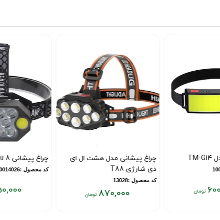
چراغ پیشانی مدل هشت ال ای
چراغ پیشانی 8 لامپی مدل H08
دی شارژی T88
کد محصول :10014026
کد محصول :13028
850,000
870,000
قیمت
قیمت
فعلی:
فعلی: