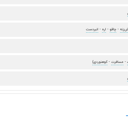
‌زنه
-
چاقو
-
اره
-
انبردست
-
مسافرت
-
کوهنوردی)