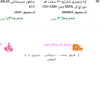
اره زنجیری شارژی 20 سانت ام
ساطور صربستانی SANJIA مدل
دی اچ ال MDHL مدل CS20CMH
k87
کد محصول :10015913
کد محصول :13127
1,300,000
3,900,000
قیمت
قیمت
فعلی:
فعلی:
۱,۳۰۰,۰۰۰
۳,۹۰۰,۰۰۰
تومان
تومان
ارسـال به سرتاسر ایران
گ
از طریق پست ، تــیپاکس ، باربــری و یا
اتوبوس
درباره فروشگاه کاندیش
دسترسی سری