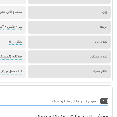
وزن
سبک و قابل حمل
ابزارها
تبر
-
چکش
-
آتش
تعداد ابزار
بیش از 5
تعداد عملکرد
چندکاره (کمپینگ
اقلام همراه
کیف حمل برزنتی
معرفی تبر و چکش چندکاره ویوک
معرفی تبر و چکش چندکاره ویوک