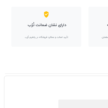
دارای نشان ضمانت تُرُب
مطمئن.
تأیید اصالت و عملکرد فروشگاه در پلتفرم تُرُب.