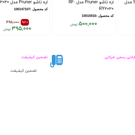
اره تاشو Pruner مدل RF-
اره تاشو Pruner مدل RF-2020
RY2020
کد محصول :100147107
کد محصول :10015916
495,000
%20
500,000
۳۹۵,۰۰۰
قیمت
قیمت
قیمت
فعلی:
قبلی:
فعلی:
۵۰۰,۰۰۰
۳۹۵,۰۰۰
۴۹۵,۰۰۰
تومان
تومان
تومان
ارانتی رسمی شرکتی
تضـمین کیفـیفت
بود
تضـمین کیفـیفت
ع
مقالات