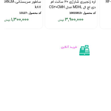
اره زنجیری شارژی 20 سانت ام
ساطور صربستانی SANJIA مدل
دی اچ ال MDHL مدل CS20CMH
k87
کد محصول :10015913
کد محصول :13127
1,300,000
3,900,000
قیمت
قیمت
فعلی:
فعلی:
۱,۳۰۰,۰۰۰
۳,۹۰۰,۰۰۰
تومان
تومان
خریــد آنلاین
اطلاعات تماس