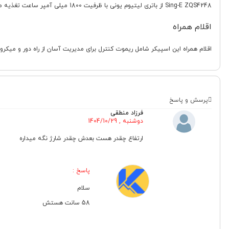
Sing-E ZQS4248 از باتری لیتیوم یونی با ظرفیت 1800 میلی آمپر ساعت تغذیه می کند که قابلیت حمل آن را فراهم می سازد. شارژ دستگاه از طریق USB انجام می شود.
اقلام همراه
اقلام همراه این اسپیکر شامل ریموت کنترل برای مدیریت آسان از راه دور و میکرو
پرسش و پاسخ
فرزاد منطقی
دوشنبه , 1404/10/29
ارتفاع چقدر هست بعدش چقدر شارژ نگه میداره
پاسخ :
سلام
58 سانت هستش