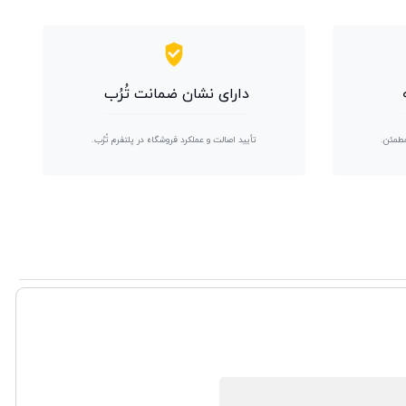
دارای نشان ضمانت تُرُب
مطمئن.
تأیید اصالت و عملکرد فروشگاه در پلتفرم تُرُب.