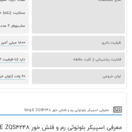
ساب‌ووفر 2 عدد، رنگ مشکی
ظرفیت باتری
1800 میلی آمپر ساعت
قابلیت پشتیبانی از کارت حافظه
دارد (تا ظرفیت 32 گیگابایت)
توان خروجی
60 وات (توان خروجی کلی)
معرفی اسپیکر بلوتوثی رم و فلش خور Sing-E ZQS4248
معرفی اسپیکر بلوتوثی رم و فلش خور Sing-E ZQS4248