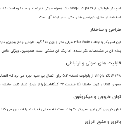
اسپیکر بلوتوثی Sing-E ZQS4248 یک همراه صوتی قدرت
استفاده در منزل، دورهمی ها و حتی سفر ایده آل است.
طراحی و ساختار
بدنه آن در مشخصات ذکر نشده، اما رنگ آن مشکی است. همچنین، ویژگی خاص نگهدا
قابلیت های صوتی و ارتباطی
مموری USB و کارت حافظه (تا ظرفیت 32 گیگابایت) را از طریق شیار کارت حافظه دارد. پروفایل های قابل پشتیبانی شامل FM، USB، SD، PC و MP3 هستند. این اسپیکر همچنین دارای رادیو است.
توان خروجی و میکروفون
توان خروجی کلی این اسپیکر 60 وات است که صدایی قدرتمند را تضمین می کند. همچنین، دارای ورودی میکروفون است و خود اسپیکر نیز از قابلیت های میکروفون پشتیبانی می کند.
باتری و منبع انرژی