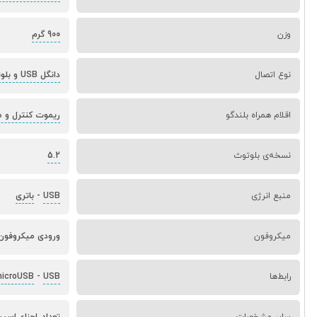
وزن
900 گرم
نوع اتصال
دانگل USB و بلوتوث
اقلام همراه بلندگو
ریموت کنترل و 
نسخه‌ی بلوتوث
5.2
منبع انرژی
USB
-
باتری
میکروفون
ورودی میکروفون 
رابط‌ها
USB
-
icroUSB
سایر مشخصات