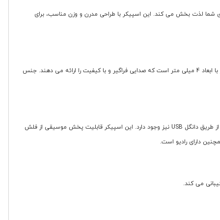
یقی را برای شما لذت بخش می کند. این اسپیکر با طراحی مدرن و وزن مناسب، برای
این اسپیکر با ابعاد 390x15x150 میلی متر و وزن 900 گرم، طراحی جمع وجوری دارد که حمل آن را آسان می کند. دارای 2 عدد بلندگو با قطر 4 میلی متر و 2 عدد ساب ووفر با ابعاد 4 میلی متر است که صدایی فراگیر و با کیفیت را ارائه می دهند. جنس
Sing-E ZQS4248 از بلوتوث نسخه 5.2 برای اتصال بی سیم بهره می برد که اتصالی پایدار و باکیفیت را تا حداکثر برد 15 متر فراهم می کند. علاوه بر بلوتوث، امکان اتصال از طریق دانگل USB نیز وجود دارد. این اسپیکر قابلیت پخش موسیقی از فلش