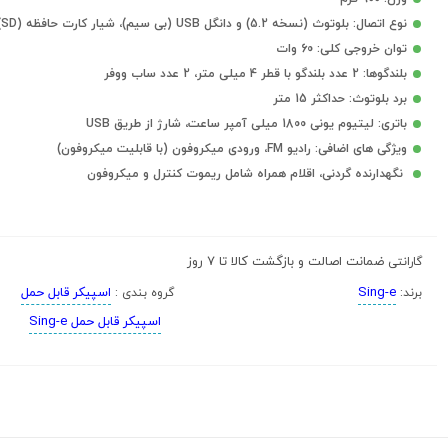
نوع اتصال: بلوتوث (نسخه 5.2) و دانگل USB (بی سیم)، شیار کارت حافظه (SD)
توان خروجی کلی: 60 وات
بلندگوها: 2 عدد بلندگو با قطر 4 میلی متر، 2 عدد ساب ووفر
برد بلوتوث: حداکثر 15 متر
باتری: لیتیوم یونی 1800 میلی آمپر ساعت، شارژ از طریق USB
ویژگی های اضافی: رادیو FM، ورودی میکروفون (با قابلیت میکروفون)
نگهدارنده گردنی، اقلام همراه شامل ریموت کنترل و میکروفون
ضمانت اصالت و بازگشت کالا تا 7 روز
گارانتی
Sing-e
اسپیکر قابل حمل
برند:
گروه بندی :
اسپیکر قابل حمل Sing-e