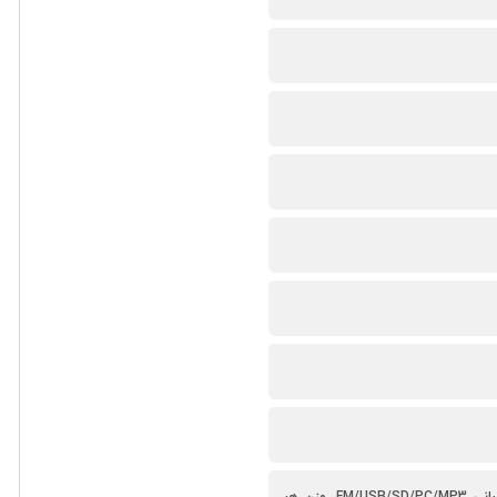
تعداد اجزاء اسپیکر 2 عدد، قطر بلندگو 4 میلی‌متر، حداکثر برد بلندگو 15 متر، پروفایل‌های قابل پشتیبانی FM/USB/SD/PC/MP3، وزن هر