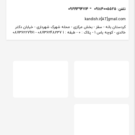
تلفن:
09184005525
09199394714
kandish.ir[AT]gmail.com
کردستان بانه - سقز - بخش مرکزی - محله شهرک شهرداری - خیابان دکتر
خالدی - کوچه یاس 1 - پلاک : 0 - طبقه : 1 08736248237 - 08736227961