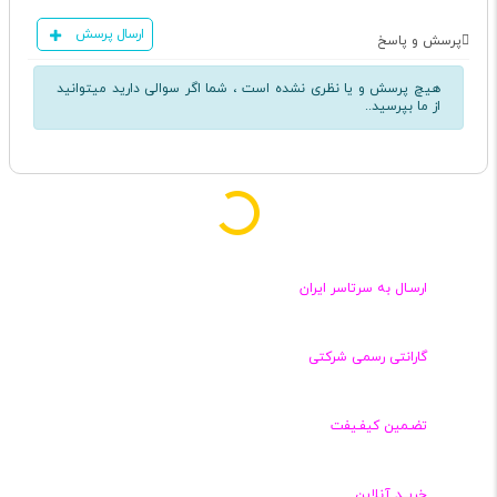
ارسال پرسش
پرسش و پاسخ
هیچ پرسش و یا نظری نشده است ، شما اگر سوالی دارید میتوانید
از ما بپرسید..
ارسـال به سرتاسر ایران
گارانتی رسمی شرکتی
تضـمین کیفـیفت
خریــد آنلاین