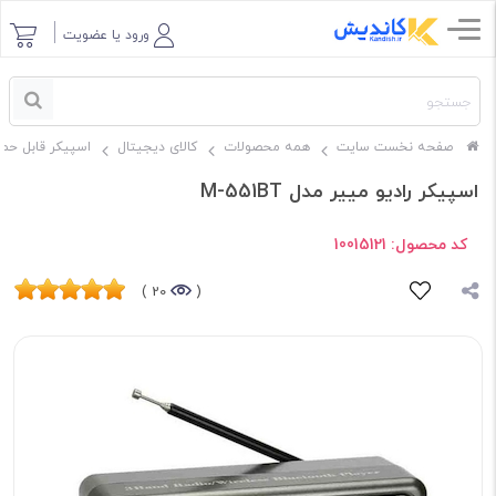
ورود یا عضویت
صفحه نخست سایت
همه محصولات
کالای دیجیتال
اسپیکر قابل حم
اسپیکر رادیو مییر مدل M-551BT
کد محصول:
10015121
20 )
(