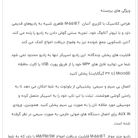
ویژگی های برجسته
طراحی کلاسیک با کاربری آسان: M-551BT ظاهری شبیه به رادیوهای قدیمی
دارد و با تیونر آنالوگ خود، تجربه سنتی گوش دادن به رادیو را زنده می کند.
آنتن تلسکوپی جمع شونده نیز به وضوح دریافت امواج کمک می کند.
قابلیت های پخش چندگانه: این رادیو اسپیکر تنها به رادیو محدود نمی شود.
شما می توانید فایل های MP3 خود را از طریق پورت USB یا کارت حافظه
MicroSD (تا 32 گیگابایت) پخش کنید.
اتصال بی سیم و سیمی: پشتیبانی از بلوتوث به شما امکان می دهد تا به
راحتی گوشی هوشمند، تبلت یا لپ تاپ خود را به اسپیکر متصل کرده و
موسیقی مورد علاقه تان را به صورت بی سیم پخش کنید. همچنین، ورودی
AUX IN برای اتصال دستگاه های صوتی خارجی به صورت سیمی در نظر گرفته
شده است.
رادیو چند موج: M-551BT قابلیت دریافت امواج AM/FM/SW را دارد که به شما