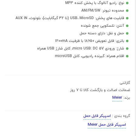
نوع: رادیو آنالوگ با پخش کننده MP3
محدوده تیونر: AM/FM/SW
قابلیت های پخش: USB، MicroSD (تا 32 گیگابایت)، بلوتوث، AUX IN
آنتن: تلسکوپی جمع شونده
حمل و نقل: دارای دسته حمل
باتری: قابل تعویض 18650 با ظرفیت 1200mA
شارژ: ورودی micro USB: DC 5V، کابل شارژ USB همراه
اقلام همراه: گیرنده رادیویی، کابل microUSB
گارانتی
ضمانت اصالت و بازگشت کالا تا 7 روز
Meier
برند:
اسپیکر قابل حمل
گروه بندی :
اسپیکر قابل حمل Meier