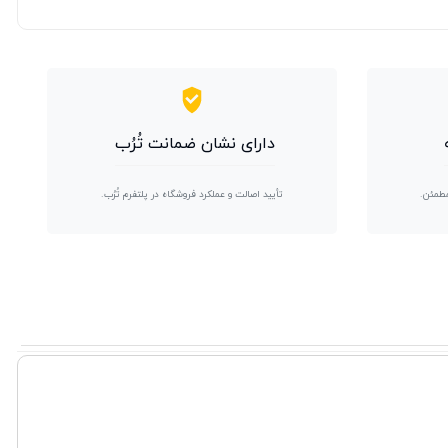
دارای نشان ضمانت تُرُب
مطمئن.
تأیید اصالت و عملکرد فروشگاه در پلتفرم تُرُب.