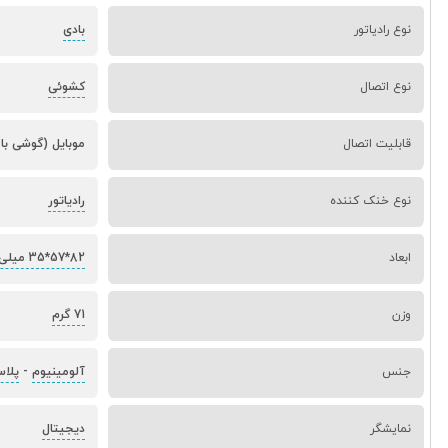
نوع رادیاتور
بادی
نوع اتصال
کشوئی
قابلیت اتصال
موبایل (گوشی با عرض 65 تا 88
نوع خنک کننده
رادیاتور
ابعاد
82*57*35 میلی‌متر
وزن
71 گرم
جنس
آلومینیوم
-
پلا
نمایشگر
دیجیتال