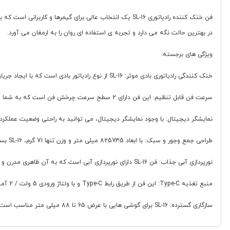
فن خنک کننده رادیاتوری SL-16 یک انتخاب عالی برای گیمر
در بهترین حالت نگه می دارد و تجربه ی استفاده ای روان را به ارمغان می آورد.
ویژگی های برجسته:
خنک کنندگی رادیاتوری بادی موثر: SL-16 از نوع رادیاتور بادی است که با ایجاد جریان هوای قوی، گرمای تولید شده توسط گوشی را به سرعت از بین می برد. این روش خنک کنندگی، عملکرد پایدار گوشی را حتی در طولانی مدت تضمین می کند.
سرعت فن قابل تنظیم: این فن دارای 2 سطح سرعت چرخش فن است که به شما امکان می دهد میزان خنک کنندگی را متناسب با نیاز و دمای گوشی خود تنظیم کنید.
نمایشگر دیجیتال: با وجود نمایشگر دیجیتال، می توانید به راحتی وضعیت عملکرد
طراحی جمع وجور و سبک: با ابعاد 825735 میلی متر و وزن تنها 71 گرم، SL-16 بسیار سبک و قابل حمل است. نوع اتصال کشوئی آن نیز نصب و جداسازی آسانی را فراهم می کند.
نورپردازی آبی جذاب: فن SL-16 دارای نورپردازی آبی است که به آن ظاهری مدرن و جذاب می بخشد، به خصوص در محیط های کم نور.
منبع تغذیه Type-C: این فن از طریق رابط Type-C و با ولتاژ ورودی 5 ولت / 2 آمپر تغذیه می شود. این بدان معناست که نیازی به باتری داخلی ندارد و می توانید آن را به راحتی به پاوربانک، آداپتور یا پورت USB متصل کنید.
سازگاری گسترده: SL-16 برای گوشی هایی با عرض 65 تا 88 میلی متر مناسب است و با اکثر گوشی های موبایل موجود در بازار سازگار است.