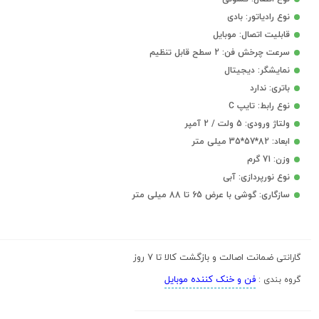
نوع رادیاتور: بادی
قابلیت اتصال: موبایل
سرعت چرخش فن: 2 سطح قابل تنظیم
نمایشگر: دیجیتال
باتری: ندارد
نوع رابط: تایپ C
ولتاژ ورودی: 5 ولت / 2 آمپر
ابعاد: 82*57*35 میلی متر
وزن: 71 گرم
نوع نورپردازی: آبی
سازگاری: گوشی با عرض 65 تا 88 میلی متر
ضمانت اصالت و بازگشت کالا تا 7 روز
گارانتی
فن و خنک کننده موبایل
گروه بندی :