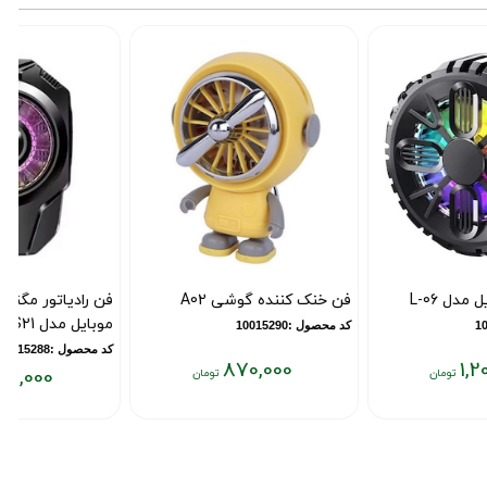
فن خنک کننده گوشی A02
فن رادیاتور مگنتی گوشی
موبایل مدل S21
کد محصول :10015290
کد محصول :10015288
870,000
840,000
قیمت
قیمت
ق
فعلی:
فعلی:
ف
۸۷۰,۰۰۰
۰
۸۴۰,۰۰۰
تومان
تومان
ت