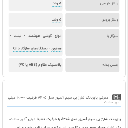
ولتاژ خروجی
5 ولت
ولتاژ ورودی
5 ولت
سازگار با
انواع گوشی هوشمند
-
تبلت
-
هدفون
-
دستگاه‌های سازگار با Qi
جنس بدنه
پلاستیک مقاوم (ABS یا PC)
معرفی پاوربانک شارژ بی سیم آسپور مدل A305 ظرفیت 10٬000 میلی
آمپر ساعت
پاوربانک شارژ بی سیم آسپور مدل A305 با ظرفیت 10٬000 میلی آمپر ساعت،
یک شارژر همراه جمع وجور و کاربردی است که برای استفاده روزمره طراحی