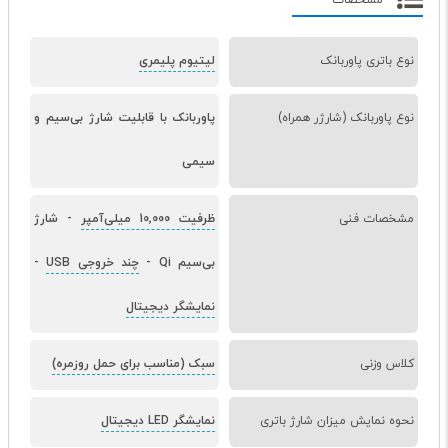
مشخصات
نوع باتری پاوربانک
لیتیوم پلیمری
نوع پاوربانک (شارژر همراه)
پاوربانک با قابلیت شارژ بی‌سیم و
سیمی
مشخصات فنی
ظرفیت 10٬000 میلی‌آمپر
-
شارژ
بی‌سیم Qi
-
چند خروجی USB
-
نمایشگر دیجیتال
کلاس وزنی
سبک (مناسب برای حمل روزمره)
نحوه نمایش میزان شارژ باتری
نمایشگر LED دیجیتال