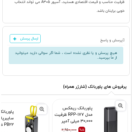
ظرفیت مناسب و قیمت اقتصادی هستید، آسپور A305 می تواند انتخاب
خوبی برایتان باشد.
ارسال پرسش
پرسش و پاسخ
هیچ پرسش و یا نظری نشده است ، شما اگر سوالی دارید میتوانید
از ما بپرسید..
پرفروش های پاوربانک (شارژر همراه)
پاوربانک ریمکس
مدل RPP-177 ظرفیت
30,000 میلی آمپر
ساعت
2,950,000
%5
میلی آم