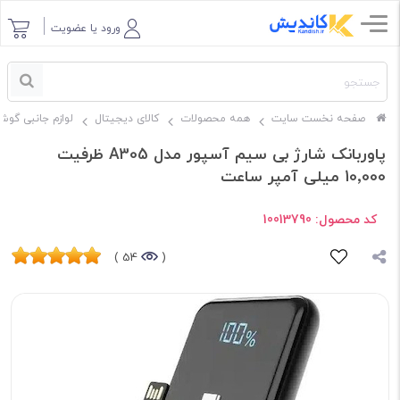
ورود یا عضویت
صفحه نخست سایت
همه محصولات
کالای دیجیتال
لوازم جانبی گوش
پاوربانک شارژ بی سیم آسپور مدل A305 ظرفیت
10٬000 میلی آمپر ساعت
کد محصول:
10013790
54 )
(