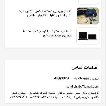
نقد و بررسی دسته ایکس باکس الیت
2 بر اساس نظرات کاربران واقعی
لپ‌تاپ استوک یا نو؟ چک‌لیست ۱۰
موردی خرید حرفه‌ای
اطلاعات تماس
تلفن:
09184005525
09199394714
kandish.ir[AT]gmail.com
کردستان بانه - سقز - بخش مرکزی - محله شهرک شهرداری - خیابان دکتر
خالدی - کوچه یاس 1 - پلاک : 0 - طبقه : 1 08736248237 - 08736227961