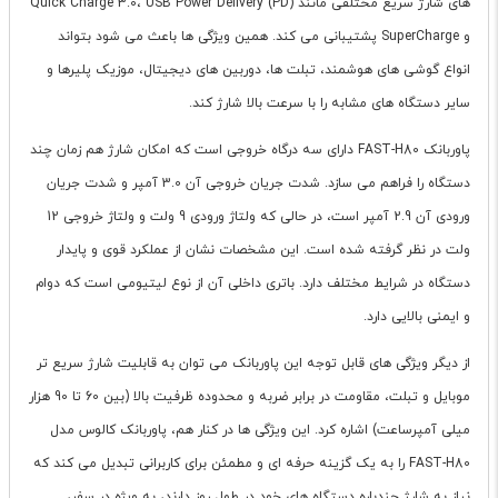
های شارژ سریع مختلفی مانند Quick Charge 3.0، USB Power Delivery (PD)
و SuperCharge پشتیبانی می کند. همین ویژگی ها باعث می شود بتواند
انواع گوشی های هوشمند، تبلت ها، دوربین های دیجیتال، موزیک پلیرها و
سایر دستگاه های مشابه را با سرعت بالا شارژ کند.
پاوربانک FAST-H80 دارای سه درگاه خروجی است که امکان شارژ هم زمان چند
دستگاه را فراهم می سازد. شدت جریان خروجی آن 3.0 آمپر و شدت جریان
ورودی آن 2.9 آمپر است، در حالی که ولتاژ ورودی 9 ولت و ولتاژ خروجی 12
ولت در نظر گرفته شده است. این مشخصات نشان از عملکرد قوی و پایدار
دستگاه در شرایط مختلف دارد. باتری داخلی آن از نوع لیتیومی است که دوام
و ایمنی بالایی دارد.
از دیگر ویژگی های قابل توجه این پاوربانک می توان به قابلیت شارژ سریع تر
موبایل و تبلت، مقاومت در برابر ضربه و محدوده ظرفیت بالا (بین 60 تا 90 هزار
میلی آمپرساعت) اشاره کرد. این ویژگی ها در کنار هم، پاوربانک کالوس مدل
FAST-H80 را به یک گزینه حرفه ای و مطمئن برای کاربرانی تبدیل می کند که
نیاز به شارژ چندباره دستگاه های خود در طول روز دارند، به ویژه در سفر،