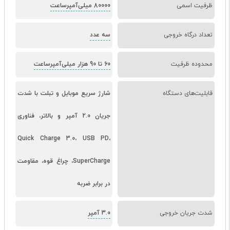
ظرفیت اسمی
80000 میلی‌آمپرساعت
تعداد درگاه خروجی
سه عدد
محدوده ظرفیت
60 تا 90 هزار میلی‌آمپرساعت
قابلیت‌های دستگاه
شارژ سریع موبایل و تبلت با شدت
جریان 2.0 آمپر و بالاتر، فناوری
Quick Charge 3.0، USB PD،
SuperCharge، چراغ قوه، مقاومت
در برابر ضربه
شدت جریان خروجی
3.0 آمپر