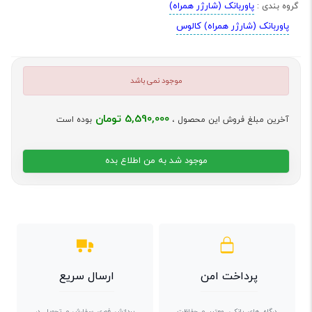
پاوربانک (شارژر همراه)
گروه بندی :
پاوربانک (شارژر همراه) کالوس
موجود نمی باشد
5,590,000 تومان
آخرین مبلغ فروش این محصول ،
بوده است
موجود شد به من اطلاع بده
پرداخت امن
ارسال سریع
درگاه های بانکی معتبر و حفاظت
پردازش فوری سفارش و تحویل در