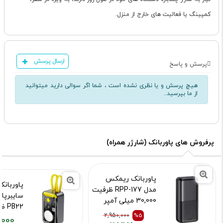
کمپینگ یا فعالیت های خارج از منزل.
ارسال پرسش
پرسش و پاسخ
هیچ پرسش و یا نظری نشده است ، شما اگر سوالی دارید میتوانید
از ما بپرسید..
پرفروش های پاوربانک (شارژر همراه)
پاوربانک ریمکس
مدل RPP-177 ظرفیت
30,000 میلی آمپر
ساعت
2,950,000
%5
میلی آم
,000