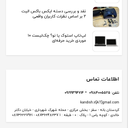
نقد و بررسی دسته ایکس باکس الیت
2 بر اساس نظرات کاربران واقعی
لپ‌تاپ استوک یا نو؟ چک‌لیست ۱۰
موردی خرید حرفه‌ای
اطلاعات تماس
تلفن:
09184005525
09199394714
kandish.ir[AT]gmail.com
کردستان بانه - سقز - بخش مرکزی - محله شهرک شهرداری - خیابان دکتر
خالدی - کوچه یاس 1 - پلاک : 0 - طبقه : 1 08736248237 - 08736227961