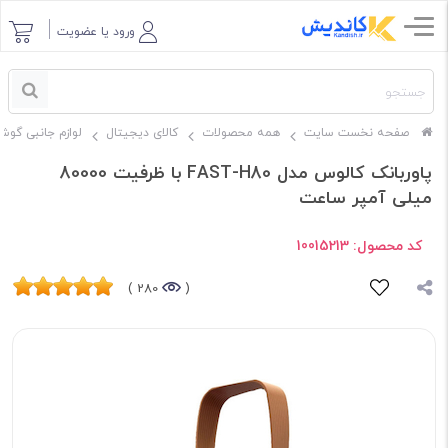
ورود یا عضویت
صفحه نخست سایت
همه محصولات
کالای دیجیتال
لوازم جانبی گوش
پاوربانک کالوس مدل FAST-H80 با ظرفیت 80000
میلی آمپر ساعت
کد محصول:
10015213
280 )
(