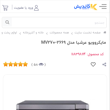
ورود یا عضویت
صفحه نخست سایت
همه محصولات
خانه و آشپزخانه
لوازم پخت و پ
مایکروویو عرشیا مدل MV270-2669
کد محصول:
11839864
58 )
(