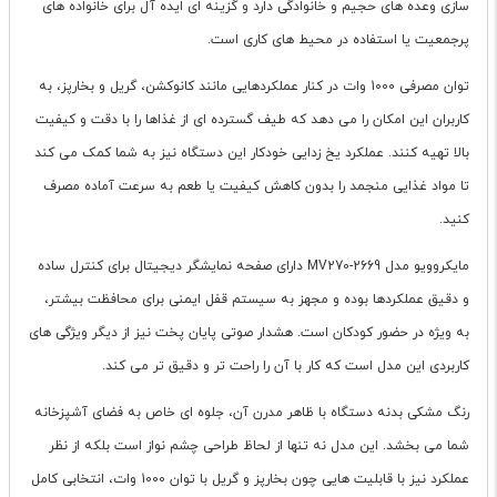
سازی وعده های حجیم و خانوادگی دارد و گزینه ای ایده آل برای خانواده های
پرجمعیت یا استفاده در محیط های کاری است.
توان مصرفی 1000 وات در کنار عملکردهایی مانند کانوکشن، گریل و بخارپز، به
کاربران این امکان را می دهد که طیف گسترده ای از غذاها را با دقت و کیفیت
بالا تهیه کنند. عملکرد یخ زدایی خودکار این دستگاه نیز به شما کمک می کند
تا مواد غذایی منجمد را بدون کاهش کیفیت یا طعم به سرعت آماده مصرف
کنید.
مایکروویو مدل MV270-2669 دارای صفحه نمایشگر دیجیتال برای کنترل ساده
و دقیق عملکردها بوده و مجهز به سیستم قفل ایمنی برای محافظت بیشتر،
به ویژه در حضور کودکان است. هشدار صوتی پایان پخت نیز از دیگر ویژگی های
کاربردی این مدل است که کار با آن را راحت تر و دقیق تر می کند.
رنگ مشکی بدنه دستگاه با ظاهر مدرن آن، جلوه ای خاص به فضای آشپزخانه
شما می بخشد. این مدل نه تنها از لحاظ طراحی چشم نواز است بلکه از نظر
عملکرد نیز با قابلیت هایی چون بخارپز و گریل با توان 1000 وات، انتخابی کامل