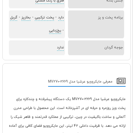
جنس بدنه
فلزی با رنگ مشکی
برنامه پخت و پز
دارد
-
پخت ترکیبی
-
بخارپز
-
گریل
-
یخ‌زدایی
جوجه گردان
ندارد
معرفی مایکروویو عرشیا مدل MV270-2669
مایکروویو عرشیا مدل MV270-2669 یک دستگاه پیشرفته و چندکاره برای
پخت وپز روزمره و حرفه ای در آشپزخانه است. این محصول با طراحی مدرن
آلمانی و ساخت باکیفیت در چین، ترکیبی از عملکرد قدرتمند و ظاهر شیک را
ارائه می دهد. با ظرفیت داخلی 42 لیتر، این مایکروویو فضای کافی برای آماده