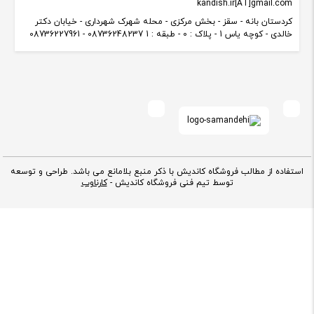
kandish.ir[AT]gmail.com
کردستان بانه - سقز - بخش مرکزی - محله شهرک شهرداری - خیابان دکتر
خالدی - کوچه یاس 1 - پلاک : 0 - طبقه : 1 08736248237 - 08736227961
استفاده از مطالب فروشگاه کاندیش با ذکر منبع بلامانع می باشد. طراحی و توسعه
توسط تیم فنی فروشگاه کاندیش -
کارناوب