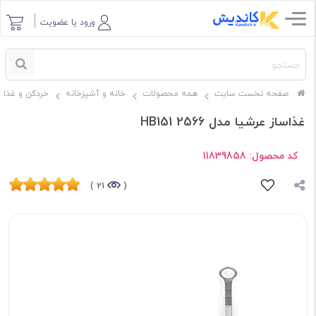
ورود یا عضویت
صفحه نخست سایت
همه محصولات
خانه و آشپزخانه
خردکن و غذاس
غذاساز عرشیا مدل HB151 2566
کد محصول:
11839858
21 )
(