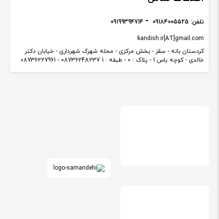
تلفن:
09184005525
09199394714
kandish.ir[AT]gmail.com
کردستان بانه - سقز - بخش مرکزی - محله شهرک شهرداری - خیابان دکتر
خالدی - کوچه یاس 1 - پلاک : 0 - طبقه : 1 08736248237 - 08736227961