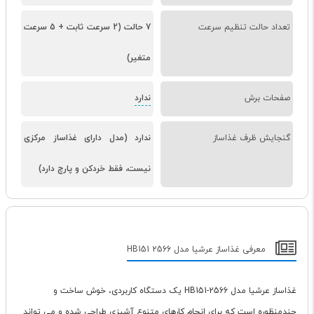
تعداد حالت تنظیم سرعت
7 حالت (2 سرعت ثابت + 5 سرعت
متغیر)
صفحات برش
ندارد
گنجایش ظرف غذاساز
ندارد (مدل دارای غذاساز مرکزی
نیست، فقط خردکن و پارچ دارد)
معرفی غذاساز عرشیا مدل HB151 2566
غذاساز عرشیا مدل HB151-2566 یک دستگاه کاربردی، خوش ساخت و
چندمنظوره است که برای انجام کارهای متنوع آشپزی طراحی شده و می تواند