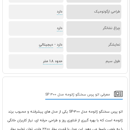
طراحی ارگونومیک
دارد
چراغ نشانگر
دارد
نمایشگر
دارد
-
دیجیتالی
طول سیم
حدود 1.8 متر
معرفی اتو پرس سخنگو ژانومه مدل SP 300
اتو پرس سخنگو ژانومه مدل SP-300 یکی از مدل های پیشرفته و محبوب برند
ژانومه است که با بهره گیری از فناوری روز و طراحی حرفه ای، نیاز کاربران خانگی
را به خوبی پاسخ می دهد. این مدل با قدرت بخار 2200 وات، توان تولید بخار