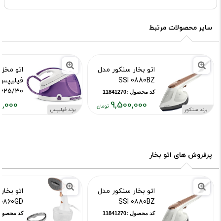
سایر محصولات مرتبط
اتو بخار سنکور مدل
اتو مخزن
SSI 0880BZ
625/30
کد محصول :11841270
0,000
9,500,000
کد محصول :41402
برند سنکور
برند فیلیپس
قیمت
قیمت
فعلی:
فعلی:
,۰۰۰,۰۰۰
۹,۵۰۰,۰۰۰
تومان
تومان
پرفروش های اتو بخار
اتو بخار سنکور مدل
اتو بخار
I0860GD
SSI 0880BZ
کد محصول :11841270
کد محصول :39668