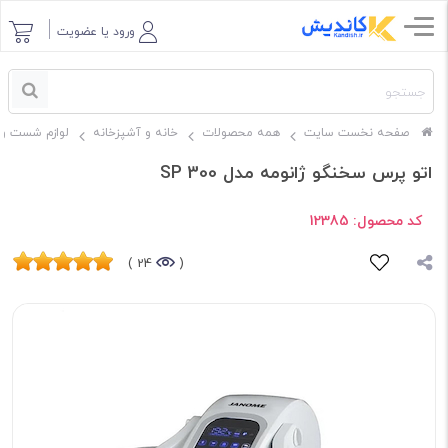
ورود یا عضویت
صفحه نخست سایت
همه محصولات
خانه و آشپزخانه
لوازم شست و 
اتو پرس سخنگو ژانومه مدل SP 300
کد محصول:
12385
24 )
(