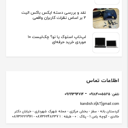
نقد و بررسی دسته ایکس باکس الیت
2 بر اساس نظرات کاربران واقعی
لپ‌تاپ استوک یا نو؟ چک‌لیست ۱۰
موردی خرید حرفه‌ای
اطلاعات تماس
تلفن:
09184005525
09199394714
kandish.ir[AT]gmail.com
کردستان بانه - سقز - بخش مرکزی - محله شهرک شهرداری - خیابان دکتر
خالدی - کوچه یاس 1 - پلاک : 0 - طبقه : 1 08736248237 - 08736227961