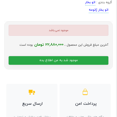
اتو بخار
گروه بندی :
اتو بخار ژانومه
موجود نمی باشد
22,880,000 تومان
آخرین مبلغ فروش این محصول ،
بوده است
موجود شد به من اطلاع بده
پرداخت امن
ارسال سریع
درگاه های بانکی معتبر و حفاظت
پردازش فوری سفارش و تحویل در