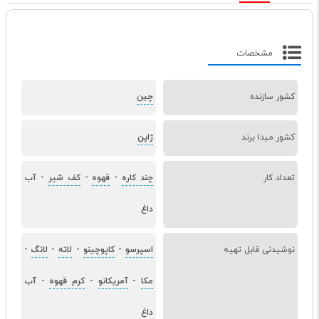
مشخصات
کشور سازنده
چین
کشور مبدا برند
ژاپن
تعداد کار
چند کاره
-
قهوه
-
کف شیر
-
آب
داغ
نوشیدنی قابل تهیه
اسپرسو
-
کاپوچینو
-
لاته
-
لانگ
-
مکا
-
آمریکانو
-
کرم قهوه
-
آب
داغ