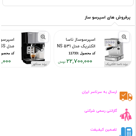
پرفروش های اسپرسو ساز
اسپرسوساز ناسا
اسپرسوس
الکتریک مدل NS 531
مدل SES4050SS
کد محصول :11733
کد محصول :38112
0,000
22,700,000
برند ناسا الکتریک
برند سنکور
قیمت
قیمت
فعلی:
فعلی:
,۰۰۰,۰۰۰
۲۲,۷۰۰,۰۰۰
تومان
تومان
ارسـال به سرتاسر ایران
گارانتی رسمی شرکتی
تضـمین کیفـیفت