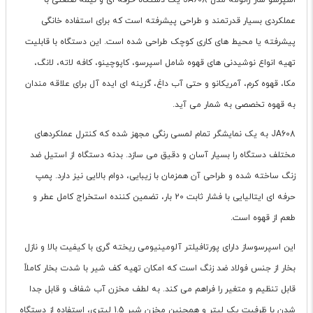
اسپرسو ساز ژانومه مدل JA608 یک دستگاه حرفه ای و نیمه صنعتی با
عملکردی بسیار قدرتمند و طراحی پیشرفته است که برای استفاده خانگی
پیشرفته یا محیط های کاری کوچک طراحی شده است. این دستگاه با قابلیت
تهیه انواع نوشیدنی های قهوه شامل اسپرسو، کاپوچینو، کافه لاته، لانگ،
مکا، قهوه کرم، آمریکانو و حتی آب داغ، گزینه ای ایده آل برای علاقه مندان
به قهوه تخصصی به شمار می آید.
JA608 به یک نمایشگر تمام لمسی رنگی مجهز شده که کنترل عملکردهای
مختلف دستگاه را بسیار آسان و دقیق می سازد. بدنه دستگاه از استیل ضد
زنگ ساخته شده و طراحی آن همزمان با زیبایی، دوام بالایی نیز دارد. پمپ
حرفه ای ایتالیایی با فشار ثابت 20 بار، تضمین کننده استخراج کامل عطر و
طعم از قهوه است.
این اسپرسوساز دارای پورتافیلتر آلومینیومی ریخته گری با کیفیت بالا و نازل
بخار از جنس فولاد ضد زنگ است که امکان تهیه کف شیر با شدت بخار کاملاً
قابل تنظیم و متغیر را فراهم می کند. به لطف مخزن آب شفاف و قابل جدا
شدن با ظرفیت یک لیتر و همچنین مخزن شیر 1.5 لیتری، استفاده از دستگاه