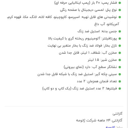
فشار پمپ: 20 بار (پمپ ایتالیایی حرفه ای)
نوع پنل: لمسی دیجیتال با صفحه رنگی
نوشیدنی های قابل تهیه: اسپرسو، کاپوچینو، کافه لاته، لانگ، مکا، قهوه کرم،
آمریکانو، آب داغ
جنس بدنه: استیل ضد زنگ
پورتافیلتر: آلومینیوم ریخته گری با کیفیت بالا
نازل بخار: فولاد ضد زنگ با بخار متغیر بی نهایت
مخزن آب: شفاف، 1 لیتر، قابل جدا شدن
مخزن شیر: 1.5 لیتر
نشانگر سطح آب: دارد (نمای بیرونی)
سینی چکه گیر: استیل ضد زنگ با شبکه قابل جدا شدن
تعداد فنجان همزمان: 2 عدد
فیلترها: 2 عدد استیل ضد زنگ (یک کاپ و دو کاپ)
گارانتی
گارانتی 24 ماهه شرکت ژانومه
ژانومه
برند: