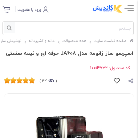
ورود یا عضویت
صفحه نخست سایت
همه محصولات
خانه و آشپزخانه
نوشیدنی ساز
اسپرسو ساز ژانومه مدل JA608 حرفه ای و نیمه صنعتی
کد محصول:
10014732
44 )
(