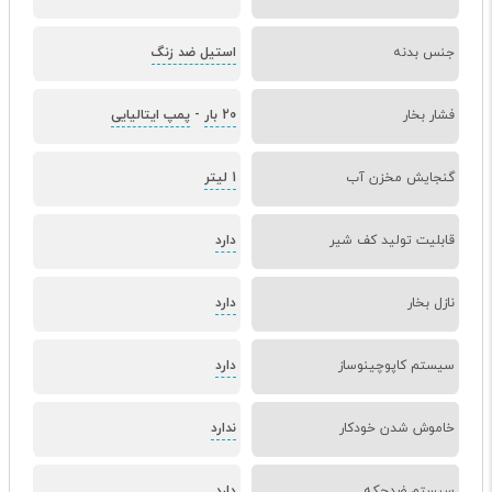
جنس بدنه
استیل ضد زنگ
فشار بخار
20 بار
-
پمپ ایتالیایی
گنجایش مخزن آب
1 لیتر
قابلیت تولید کف شیر
دارد
نازل بخار
دارد
سیستم کاپوچینوساز
دارد
خاموش شدن خودکار
ندارد
سیستم ضدچکه
دارد