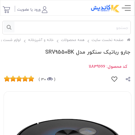
ورود یا عضویت
صفحه نخست سایت
همه محصولات
خانه و آشپزخانه
لوازم شست و 
جارو رباتیک سنکور مدل SRV9550BK
کد محصول:
11839666
30 )
(