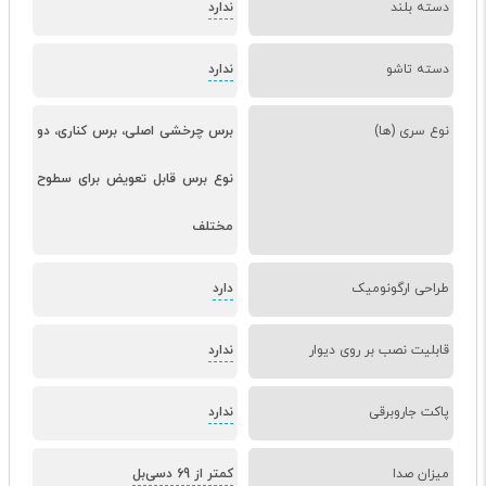
دسته بلند
ندارد
دسته تاشو
ندارد
نوع سری (ها)
برس چرخشی اصلی، برس کناری، دو
نوع برس قابل تعویض برای سطوح
مختلف
طراحی ارگونومیک
دارد
قابلیت نصب بر روی دیوار
ندارد
پاکت جاروبرقی
ندارد
میزان صدا
کمتر از 69 دسی‌بل