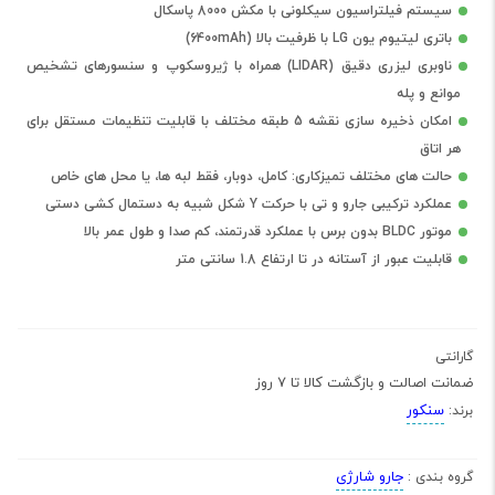
سیستم فیلتراسیون سیکلونی با مکش 8000 پاسکال
باتری لیتیوم یون LG با ظرفیت بالا (6400mAh)
ناوبری لیزری دقیق (LIDAR) همراه با ژیروسکوپ و سنسورهای تشخیص
موانع و پله
امکان ذخیره سازی نقشه 5 طبقه مختلف با قابلیت تنظیمات مستقل برای
هر اتاق
حالت های مختلف تمیزکاری: کامل، دوبار، فقط لبه ها، یا محل های خاص
عملکرد ترکیبی جارو و تی با حرکت Y شکل شبیه به دستمال کشی دستی
موتور BLDC بدون برس با عملکرد قدرتمند، کم صدا و طول عمر بالا
قابلیت عبور از آستانه در تا ارتفاع 1.8 سانتی متر
گارانتی
ضمانت اصالت و بازگشت کالا تا 7 روز
سنکور
برند:
جارو شارژی
گروه بندی :