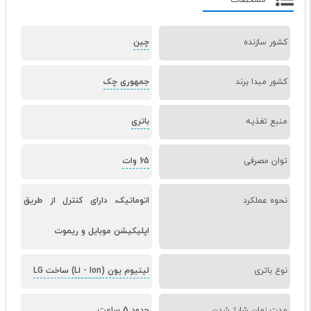
مشخصات
کشور سازنده
چین
کشور مبدا برند
جمهوری چک
منبع تغذیه
باتری
توان مصرفی
65 وات
نحوه عملکرد
اتوماتیک، دارای کنترل از طریق
اپلیکیشن موبایل و ریموت
نوع باتری
لیتیوم یون (Li
Ion) ساخت LG
-
مدت زمان شارژ شدن
حدود 5 ساعت