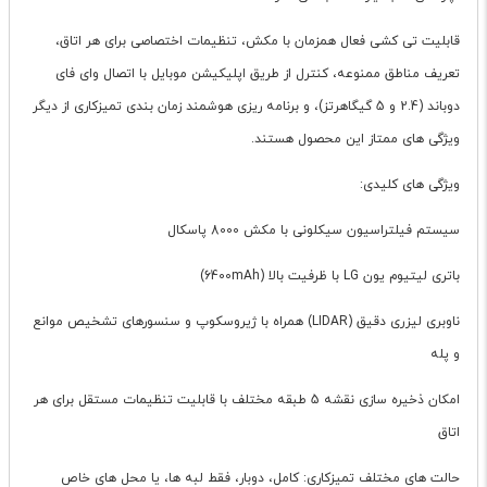
قابلیت تی کشی فعال همزمان با مکش، تنظیمات اختصاصی برای هر اتاق،
تعریف مناطق ممنوعه، کنترل از طریق اپلیکیشن موبایل با اتصال وای فای
دوباند (2.4 و 5 گیگاهرتز)، و برنامه ریزی هوشمند زمان بندی تمیزکاری از دیگر
ویژگی های ممتاز این محصول هستند.
ویژگی های کلیدی:
سیستم فیلتراسیون سیکلونی با مکش 8000 پاسکال
باتری لیتیوم یون LG با ظرفیت بالا (6400mAh)
ناوبری لیزری دقیق (LIDAR) همراه با ژیروسکوپ و سنسورهای تشخیص موانع
و پله
امکان ذخیره سازی نقشه 5 طبقه مختلف با قابلیت تنظیمات مستقل برای هر
اتاق
حالت های مختلف تمیزکاری: کامل، دوبار، فقط لبه ها، یا محل های خاص