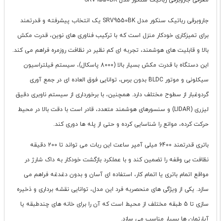
معرفی جاروبرقی رباتیک سنکور مدل SRV9550BK
جاروبرقی رباتیک سنکور مدل SRV9550BK یک انتخاب پیشرفته و قدرتمند
برای تمیزکاری خودکار منزل است که با ترکیب فناوری های نوین، قدرت مکش
بالا و قابلیت های هوشمند، تجربه ای کم نظیر در نظافت روزمره فراهم می کند.
این دستگاه با قدرت مکش بسیار بالا (8000 پاسکال)، سیستم فیلتراسیون
سیکلونی و موتور BLDC بدون برس، توانایی فوق العاده ای در جمع آوری
گردوغبار از سطوح مختلف دارد. همچنین، با برخورداری از سیستم ناوبری دقیق
لیزری (LIDAR) و سنسورهای هوشمند متعدد، قادر است با دقت بالا در محیط
حرکت کرده، موانع را شناسایی کرده و حتی از پله ها دوری کند.
باتری قدرتمند 6400 میلی آمپر ساعت این ربات می تواند تا 200 دقیقه
نظافت بی وقفه را تضمین کند و با عملکرد بازگشت خودکار به داک شارژ در
مواقع اتمام باتری یا اتمام کار، استفاده ای آسان و بدون دغدغه فراهم می
سازد. یکی از ویژگی های منحصربه فرد این مدل، توانایی نقشه برداری و ذخیره
سازی تا 5 طبقه مختلف از محیط است که آن را برای خانه های چندطبقه یا
آپارتمان ها بسیار مناسب می سازد.