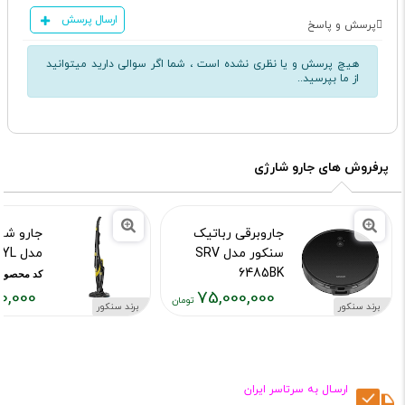
ارسال پرسش
پرسش و پاسخ
هیچ پرسش و یا نظری نشده است ، شما اگر سوالی دارید میتوانید
از ما بپرسید..
پرفروش های جارو شارژی
جاروبرقی رباتیک
جارو شا
سنکور مدل SRV
مدل SVC 0741 YL
6485BK
کد محصول :541
0,000
75,000,000
کد محصول :11838360
برند سنکور
برند سنکور
قیمت
قیمت
فعلی:
فعلی:
۵۰۰,۰۰۰
۷۵,۰۰۰,۰۰۰
تومان
تومان
ارسـال به سرتاسر ایران