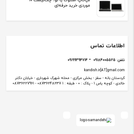
لپ‌تاپ استوک یا نو؟ چک‌لیست ۱۰
موردی خرید حرفه‌ای
اطلاعات تماس
تلفن:
09184005525
09199394714
kandish.ir[AT]gmail.com
کردستان بانه - سقز - بخش مرکزی - محله شهرک شهرداری - خیابان دکتر
خالدی - کوچه یاس 1 - پلاک : 0 - طبقه : 1 08736248237 - 08736227961